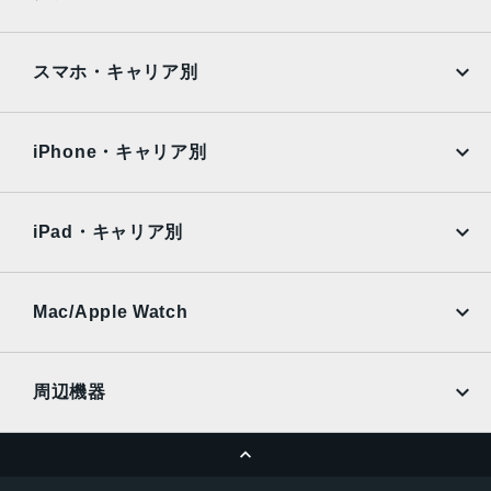
Google Pixel
Xperia
ゴールド、シルバー、スペースグレイ
iPad
iPad mini
サイズ
AQUOS
Xiaomi
スマホ・キャリア別
iPad Air
iPad Pro
304.1x16.1x212.4 mm
OPPO
Android
docomo
au
重量
Surface
Galaxy Tab
iPhone・キャリア別
1.29 kg
SoftBank
楽天モバイル
Xiaomi Tablet
docomo
au
液晶
Ymobile
SIMフリー
iPad・キャリア別
13.3インチRetinaディスプレイ
SoftBank
楽天モバイル
UQmobile
バッテリー
au
SoftBank
Ymobile
SIMフリー
Mac/Apple Watch
49.9Whリチウムポリマーバッテリー内蔵
docomo
Wi-Fi
UQmobile
ストレージ容量
MacBook
MacBook Air
周辺機器
256GB SSD
MacBook Pro
iMac
以下のオプションに変更可能：512GB、1TB、2TB
ページトップへ
Apple Pencil
Keyboard
カメラ
Mac mini
Mac Studio