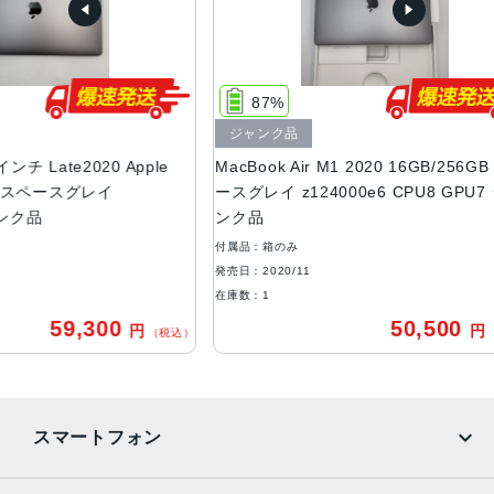
重量
1.29 kg
87%
液晶
ジャンク品
13.3インチRetinaディスプレイ
e2020 Apple
MacBook Air M1 2020 16GB/256GB スペ
M
バッテリー
スグレイ
ースグレイ z124000e6 CPU8 GPU7 ジャ
M
ンク品
F
49.9Whリチウムポリマーバッテリー内蔵
付属品：箱のみ
付
ストレージ容量
発売日：2020/11
発
256GB SSD
在庫数：1
在
以下のオプションに変更可能：512GB、1TB、2TB
9,300
50,500
円
円
（税込）
（税込）
カメラ
720p FaceTime HDカメラ
発売日
スマートフォン
2020年11月17日