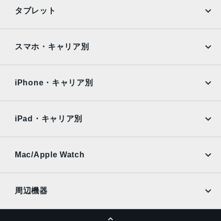
iPhone
Galaxy
タブレット
Google Pixel
Xperia
iPad
iPad mini
AQUOS
Xiaomi
スマホ・キャリア別
iPad Air
iPad Pro
OPPO
Android
docomo
au
Surface
Galaxy Tab
iPhone・キャリア別
SoftBank
楽天モバイル
Xiaomi Tablet
docomo
au
Ymobile
SIMフリー
iPad・キャリア別
SoftBank
楽天モバイル
UQmobile
au
SoftBank
Ymobile
SIMフリー
Mac/Apple Watch
docomo
Wi-Fi
UQmobile
MacBook
MacBook Air
周辺機器
MacBook Pro
iMac
ページトップへ
Apple Pencil
Keyboard