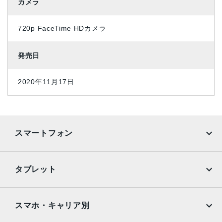
カメラ
720p FaceTime HDカメラ
発売日
2020年11月17日
スマートフォン
iPhone
Galaxy
タブレット
Google Pixel
Xperia
iPad
iPad mini
AQUOS
Xiaomi
スマホ・キャリア別
iPad Air
iPad Pro