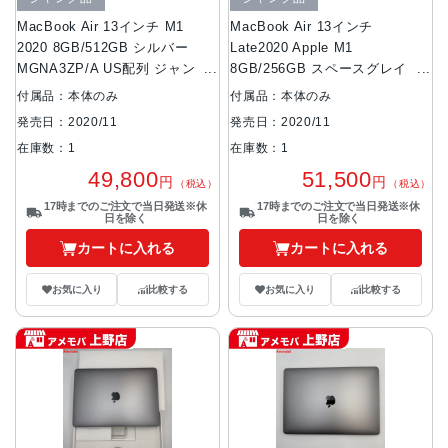
MacBook Air 13インチ M1
MacBook Air 13インチ
2020 8GB/512GB シルバー
Late2020 Apple M1
MGNA3ZP/A US配列 ジャンク
8GB/256GB スペースグレイ
品
FGN63J/A CPU8 GPU7 ジャン
付属品：本体のみ
付属品：本体のみ
ク品
発売日：2020/11
発売日：2020/11
在庫数：1
在庫数：1
49,800
51,500
円
円
（税込）
（税込）
17時までのご注文で当日発送※休
17時までのご注文で当日発送※休
日を除く
日を除く
カートに入れる
カートに入れる
お気に入り
比較する
お気に入り
比較する