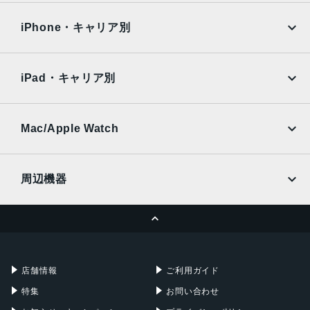
OPPO
Android
docomo
au
Surface
Galaxy Tab
iPhone・キャリア別
SoftBank
楽天モバイル
Xiaomi Tablet
docomo
au
Ymobile
SIMフリー
iPad・キャリア別
SoftBank
楽天モバイル
UQmobile
au
SoftBank
Ymobile
SIMフリー
Mac/Apple Watch
docomo
Wi-Fi
UQmobile
MacBook
MacBook Air
周辺機器
MacBook Pro
iMac
ページトップへ
Apple Pencil
Keyboard
Mac mini
Mac Studio
充電器
iPadケース
Mac Pro
Apple Watch
店舗情報
ご利用ガイド
特集
お問い合わせ