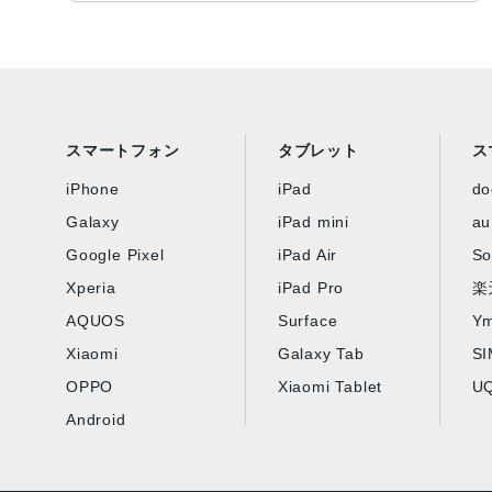
スマートフォン
タブレット
ス
iPhone
iPad
d
Galaxy
iPad mini
au
Google Pixel
iPad Air
So
Xperia
iPad Pro
楽
AQUOS
Surface
Ym
Xiaomi
Galaxy Tab
S
OPPO
Xiaomi Tablet
UQ
Android