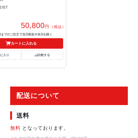
/07
50,800
円
（税込）
7時までのご注文で当日発送※休日を除く
カートに入れる
気に入り
比較する
配送について
送料
無料
となっております。