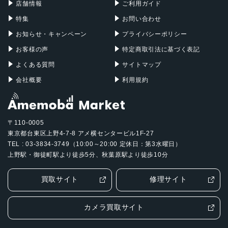
店舗情報
ご利用ガイド
ディスプレイのサポート
特集
お問い合わせ
最大3台のディスプレイ：Thunderbolt経由で最大6K解像
お知らせ・キャンペーン
プライバシーポリシー
度、60Hzのディスプレイ2台と、Thunderbolt経由で最大5
K解像度、60HzのディスプレイまたはHDMI経由で4K解像
お客様の声
特定商取引法に基づく表記
度、60Hzのディスプレイ1台
よくある質問
サイトマップ
会社概要
利用規約
最大2台のディスプレイ：Thunderbolt経由で最大5K解像
度、60Hzのディスプレイ1台と、ThunderboltまたはHDMI
経由で最大8K解像度、60Hzのディスプレイまたは4K解像
度、240Hzのディスプレイ1台
〒110-0005
東京都台東区上野4-7-8 アメ横センタービル1F-27
接続と拡張性
TEL : 03-3834-3749（10:00～20:00 定休日：第3水曜日）
前面：USB 3に対応するUSB-Cポート（最大10Gb/s） x 2
上野駅・御徒町駅より徒歩5分、秋葉原駅より徒歩10分
3.5mmヘッドフォンジャック
背面：ギガビットEthernetポート（10Gb Ethernetに変更
買取サイト
修理サイト
可能）
HDMIポート
カメラ買取サイト
3つのThunderbolt 4（USB-C）ポートで以下に 対応：Thu
nderbolt 4（最大40Gb/s）