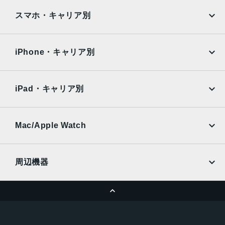
iPad
iPad mini
AQUOS
Xiaomi
メモリ
スマホ・キャリア別
iPad Air
iPad Pro
16GBユニファイドメモリ
OPPO
Android
以下のオプションに変更可能：
docomo
au
Surface
Galaxy Tab
iPhone・キャリア別
24GBまたは32GB
SoftBank
楽天モバイル
ストレージ
Xiaomi Tablet
docomo
au
Ymobile
SIMフリー
iPad・キャリア別
256GB SSD
以下のオプションに変更可能：
SoftBank
楽天モバイル
UQmobile
512GB、1TB、 2TB
au
SoftBank
Ymobile
SIMフリー
Mac/Apple Watch
サイズ
docomo
Wi-Fi
UQmobile
12.7×12.7×5.0cm
MacBook
MacBook Air
周辺機器
重量
MacBook Pro
iMac
0.67kg
ページトップへ
Apple Pencil
Keyboard
カラー
Mac mini
Mac Studio
充電器
iPadケース
シルバー
Mac Pro
Apple Watch