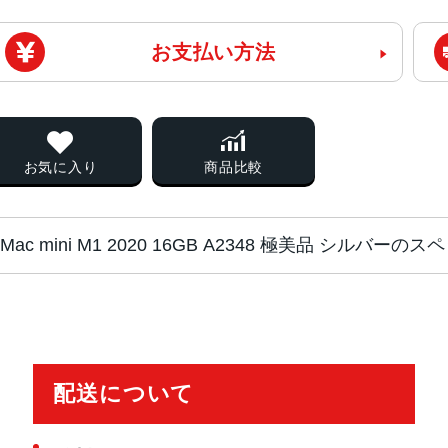
お支払い方法
お気に入り
商品比較
Mac mini M1 2020 16GB A2348 極美品 シルバーのス
チップ・プロセッ
Apple M1チップ
サー
8コアGPU
16コアNeural Engine
配送について
カラー
シルバー