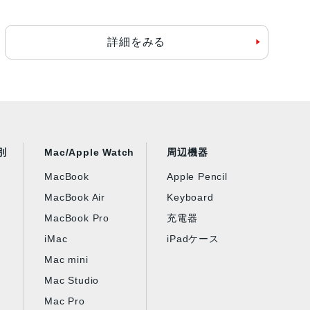
詳細をみる
rbolt 2、HDMI、DVI、VGAに対応
Ethernetに変更可能）
別
Mac/Apple Watch
周辺機器
MacBook
Apple Pencil
MacBook Air
Keyboard
MacBook Pro
充電器
iMac
iPadケース
Mac mini
Mac Studio
Mac Pro