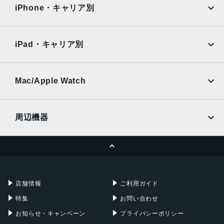
docomo
au
重量
Surface
Galaxy Tab
iPhone・キャリア別
1.2kg
SoftBank
楽天モバイル
Xiaomi Tablet
docomo
au
メモリ
Ymobile
SIMフリー
iPad・キャリア別
8GB
SoftBank
楽天モバイル
UQmobile
以下のオプションに変更可能： 16GB
au
SoftBank
Ymobile
SIMフリー
Mac/Apple Watch
ストレージ容量
docomo
Wi-Fi
256GB
UQmobile
MacBook
MacBook Air
以下のオプションに変更可能： 512GB、1TB、2TB
周辺機器
ドライブ
MacBook Pro
iMac
ページトップへ
非搭載
Apple Pencil
Keyboard
Mac mini
Mac Studio
ディスプレイ
充電器
iPadケース
Mac Pro
Apple Watch
別途必要
店舗情報
ご利用ガイド
その他機能
特集
お問い合わせ
2つのThunderbolt / USB 4ポートで以下に対応：
お知らせ・キャンペーン
プライバシーポリシー