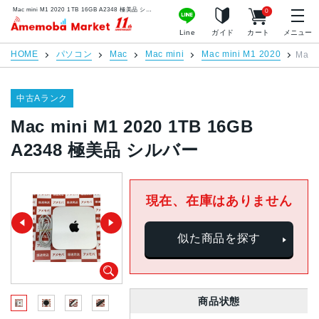
Mac mini M1 2020 1TB 16GB A2348 極美品 シルバー | 中古スマホ販売のアメモバマーケット
0
アメモバマーケット
Line
ガイド
カート
メニュー
HOME
パソコン
Mac
Mac mini
Mac mini M1 2020
Mac 
中古Aランク
Mac mini M1 2020 1TB 16GB
A2348 極美品 シルバー
現在、在庫はありません
似た商品を探す
商品状態