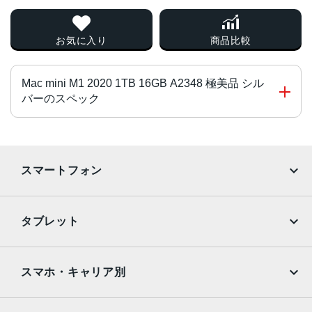
お気に入り
商品比較
Mac mini M1 2020 1TB 16GB A2348 極美品 シル
バーのスペック
チップ・プロセッサー
Apple M1チップ
スマートフォン
8コアGPU
16コアNeural Engine
iPhone
Galaxy
タブレット
カラー
Google Pixel
Xperia
シルバー
iPad
iPad mini
サイズ
AQUOS
Xiaomi
スマホ・キャリア別
iPad Air
iPad Pro
197x197x3.6 mm
OPPO
Android