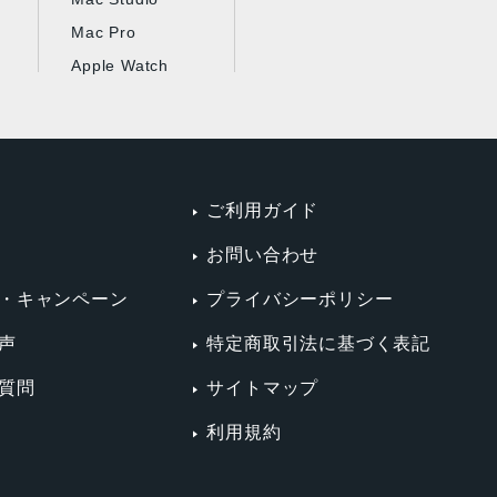
Mac Pro
ート：
、60Hzのディスプレイ1台と、Thunderbolt経由で
Apple Watch
イまたはHDMI経由で4K解像度、60Hzのディス
ート：
ご利用ガイド
bolt経由で最大6K解像度、60Hzのディスプレイ2
お問い合わせ
60Hzのディスプレイ1台
bolt経由で最大6K解像度、60Hzのディスプレイ1
・キャンペーン
プライバシーポリシー
144Hzのディスプレイ1台
声
特定商取引法に基づく表記
zのディスプレイ1台または4K解像度、240Hzのデ
質問
サイトマップ
利用規約
または4つのThunderbolt 4ポート（M2 Pro）で