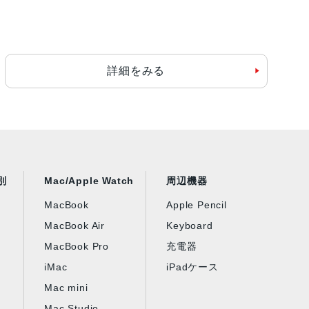
Bまたは24GB
詳細をみる
B
別
Mac/Apple Watch
周辺機器
B、1TB、2TB
MacBook
Apple Pencil
MacBook Air
Keyboard
MacBook Pro
充電器
iMac
iPadケース
2TB、4TB、8TB
Mac mini
Mac Studio