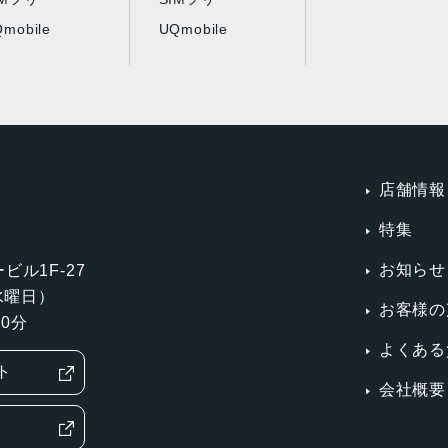
ディスプレイのサ
Apple M2チップ
mobile
UQmobile
ポート
最大2台のディスプレイを同時サポ
Thunderbolt経由で最大6K解像度
最大5K解像度、60Hzのディスプレ
プレイ1台
Apple M2 Proチップ
最大3台のディスプレイを同時サポ
店舗情報
最大3台のディスプレイ：Thunder
特集
台と、HDMI経由で最大4K解像度、
最大2台のディスプレイ：Thunder
お知らせ
ビル1F-27
台と、HDMI経由で最大4K解像度、
第3水曜日）
お客様の
HDMI経由で最大8K解像度、60H
0分
ィスプレイ1台
よくある
ト
会社概要
その他機能
2つのThunderbolt 4ポート（M2）
以下に対応：