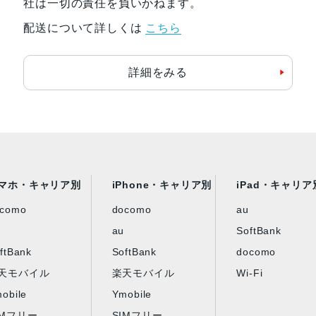
社は一切の責任を負いかねます。
メモリ
Apple M2チップ
配送について詳しくは
こちら
8GBユニファイドメモリ
以下のオプションに変更可能：16G
詳細をみる
Apple M2 Proチップ
16GBユニファイドメモリ
以下のオプションに変更可能：32G
ストレージ容量
Apple M2チップ
マホ・キャリア別
iPhone・キャリア別
iPad・キャリア
256GB SSD
以下のオプションに変更可能：512G
ocomo
docomo
au
au
SoftBank
Apple M2 Proチップ
ftBank
SoftBank
docomo
512GB SSD
天モバイル
楽天モバイル
Wi-Fi
以下のオプションに変更可能：1TB、
obile
Ymobile
IMフリー
SIMフリー