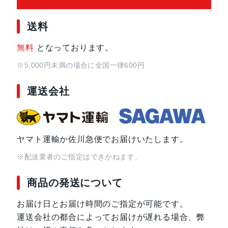
Apple M2 Proチップ
送料
無料
となっております。
6つの高性能コアと4つの高効率コア
16コアGPU
※5,000円未満の場合に全国一律600円
16コアNeural Engine
運送会社
以下のオプションに変更可能：
12コアCPUと19コアGPU搭載M2 P
ヤマト運輸か佐川急便でお届けいたします。
カラー
シルバー
※配送業者のご指定はできかねます。
サイズ
197x197x3.58mm
商品の発送について
重量
M2：1.18Kｇ
お届け日とお届け時間のご指定が可能です。
M2 Pro：1.28Kg
運送会社の都合によってお届けが遅れる場合、弊