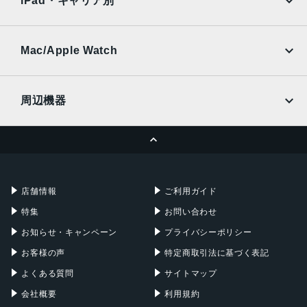
iPad・キャリア別
SoftBank
楽天モバイル
UQmobile
au
SoftBank
Ymobile
SIMフリー
Mac/Apple Watch
docomo
Wi-Fi
UQmobile
MacBook
MacBook Air
周辺機器
MacBook Pro
iMac
ページトップへ
Apple Pencil
Keyboard
Mac mini
Mac Studio
充電器
iPadケース
Mac Pro
Apple Watch
店舗情報
ご利用ガイド
特集
お問い合わせ
お知らせ・キャンペーン
プライバシーポリシー
お客様の声
特定商取引法に基づく表記
よくある質問
サイトマップ
会社概要
利用規約