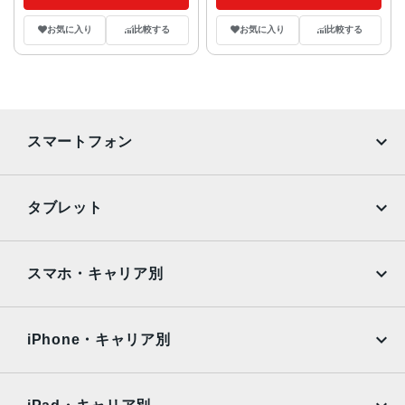
お気に入り
比較する
お気に入り
比較する
スマートフォン
iPhone
Galaxy
タブレット
Google Pixel
Xperia
iPad
iPad mini
AQUOS
Xiaomi
スマホ・キャリア別
iPad Air
iPad Pro
OPPO
Android
docomo
au
Surface
Galaxy Tab
iPhone・キャリア別
SoftBank
楽天モバイル
Xiaomi Tablet
docomo
au
Ymobile
SIMフリー