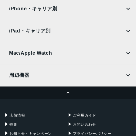
docomo
au
Surface
Galaxy Tab
iPhone・キャリア別
SoftBank
楽天モバイル
Xiaomi Tablet
docomo
au
Ymobile
SIMフリー
iPad・キャリア別
SoftBank
楽天モバイル
UQmobile
au
SoftBank
Ymobile
SIMフリー
Mac/Apple Watch
docomo
Wi-Fi
UQmobile
MacBook
MacBook Air
周辺機器
MacBook Pro
iMac
ページトップへ
Apple Pencil
Keyboard
Mac mini
Mac Studio
充電器
iPadケース
Mac Pro
Apple Watch
店舗情報
ご利用ガイド
特集
お問い合わせ
お知らせ・キャンペーン
プライバシーポリシー