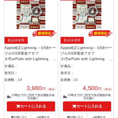
新品未使用
新品未使用
Apple純正Lightning – USBケー
Apple純正Lightning – USBケー
ブル/USB電源アダプ
ブル/USB電源アダプ
タ/EarPods with Lightning
タ/EarPods with Lightning
Connector セット売り No 商品
Connector No 商品カラー
付属品：
付属品：
カラー
発売日：
発売日：
在庫数：19
在庫数：21
3,980
4,500
円
円
（税込）
（税込）
17時までのご注文で当日発送※休
17時までのご注文で当日発送※休
日を除く
日を除く
カートに入れる
カートに入れる
お気に入り
比較する
お気に入り
比較する