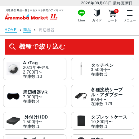
2026年08月08日
最終更新日
周辺機器 商品一覧 | 中古スマホ販売のアメモバマーケット
0
アメモバマーケット
Line
ガイド
カート
メニュー
HOME
商品
周辺機器
機種で絞り込む
AirTag
タッチペン
2021年モデル
3,500円〜
2,700円〜
在庫数:3
在庫数:10
各種接続ケーブ
周辺機器VR
ル・アダプター
7,000円〜
900円〜
在庫数:4
在庫数:179
外付けHDD
タブレットケース
1,500円〜
10,800円〜
在庫数:1
在庫数:1