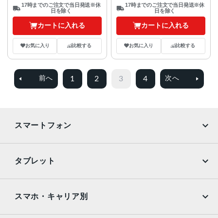
17時までのご注文で当日発送※休
17時までのご注文で当日発送※休
日を除く
日を除く
カートに入れる
カートに入れる
お気に入り
比較する
お気に入り
比較する
1
2
3
4
前へ
次へ
スマートフォン
iPhone
Galaxy
タブレット
Google Pixel
Xperia
iPad
iPad mini
AQUOS
Xiaomi
スマホ・キャリア別
iPad Air
iPad Pro
OPPO
Android