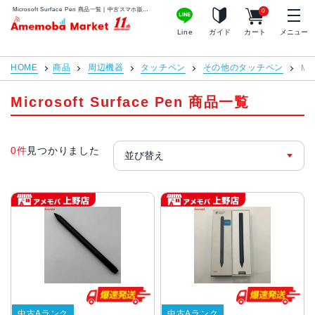
Microsoft Surface Pen 商品一覧 | 中古スマホ販売のアメモバマーケット
0
アメモバマーケット
Line
ガイド
カート
メニュー
HOME
商品
周辺機器
タッチペン
その他のタッチペン
Mic
Microsoft Surface Pen 商品一覧
0件
見つかりました
中古Aランク
中古Aランク