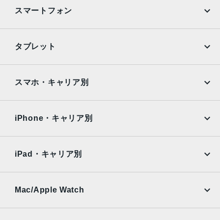
スマートフォン
iPhone
Galaxy
タブレット
Google Pixel
Xperia
iPad
iPad mini
AQUOS
Xiaomi
スマホ・キャリア別
iPad Air
iPad Pro
OPPO
Android
docomo
au
Surface
Galaxy Tab
iPhone・キャリア別
SoftBank
楽天モバイル
Xiaomi Tablet
docomo
au
Ymobile
SIMフリー
iPad・キャリア別
SoftBank
楽天モバイル
UQmobile
au
SoftBank
Ymobile
SIMフリー
Mac/Apple Watch
docomo
Wi-Fi
UQmobile
MacBook
MacBook Air