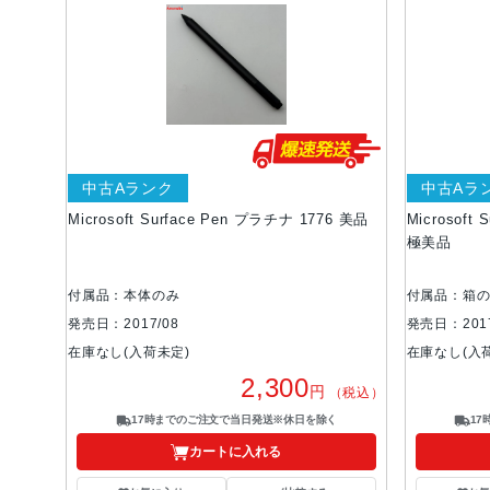
中古Aランク
中古Aラ
Microsoft Surface Pen プラチナ 1776 美品
Microsoft
極美品
付属品：本体のみ
付属品：箱
発売日：2017/08
発売日：2017
在庫なし(入荷未定)
在庫なし(入
2,300
円
（税込）
17時までのご注文で当日発送※休日を除く
1
カートに入れる