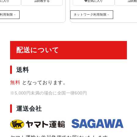
気に入り
比較する
お気に入り
比較
利用制限－
ネットワーク利用制限－
配送について
送料
無料
となっております。
※5,000円未満の場合に全国一律600円
運送会社