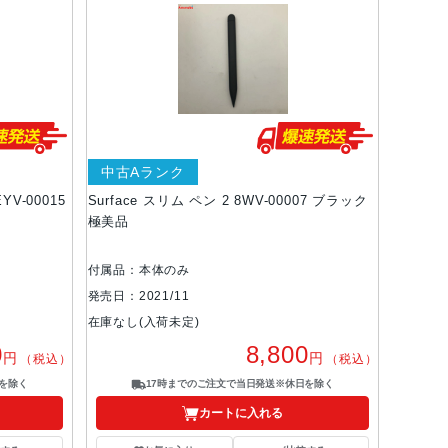
中古Aランク
EYV-00015
Surface スリム ペン 2 8WV-00007 ブラック
極美品
付属品：本体のみ
発売日：2021/11
在庫なし(入荷未定)
0
8,800
円
円
（税込）
（税込）
を除く
17時までのご注文で当日発送※休日を除く
カートに入れる