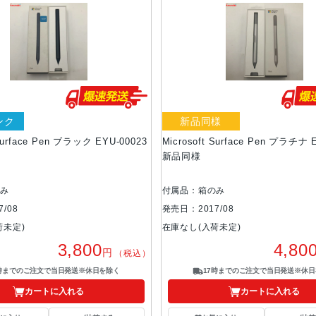
ンク
新品同様
 Surface Pen ブラック EYU-00023
Microsoft Surface Pen プラチナ 
新品同様
のみ
付属品：箱のみ
/08
発売日：2017/08
荷未定)
在庫なし(入荷未定)
3,800
4,80
円
（税込）
7時までのご注文で当日発送※休日を除く
17時までのご注文で当日発送※休日
カートに入れる
カートに入れる