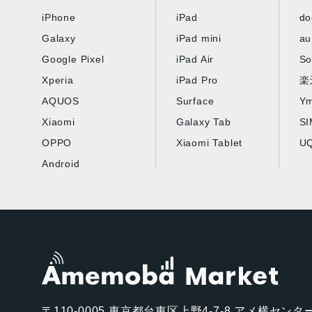
iPhone
iPad
d
Galaxy
iPad mini
au
Google Pixel
iPad Air
So
Xperia
iPad Pro
楽
AQUOS
Surface
Ym
Xiaomi
Galaxy Tab
S
OPPO
Xiaomi Tablet
UQ
Android
〒110-0005
東京都台東区上野4-7-8 アメ横センター