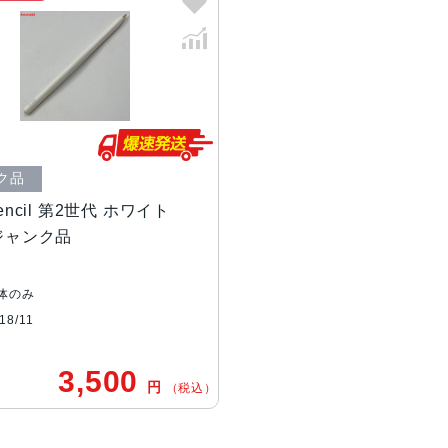
サイズ・重量
166×8.9mm・20.7g
接続
Bluetooth
発売日
2018年11月 7日
ク品
Pencil 第2世代 ホワイト
 ジャンク品
体のみ
8/11
3,500
円
（税込）