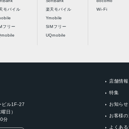
ftBank
SoftBank
docomo
天モバイル
楽天モバイル
Wi-Fi
obile
Ymobile
IMフリー
SIMフリー
mobile
UQmobile
店舗情報
特集
お知らせ
ビル1F-27
第3水曜日）
お客様の
0分
よくある