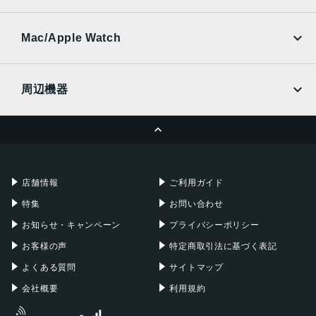
SoftBank
楽天モバイル
UQmobile
au
SoftBank
Ymobile
SIMフリー
Mac/Apple Watch
docomo
Wi-Fi
UQmobile
MacBook
MacBook Air
周辺機器
MacBook Pro
iMac
ページトップへ
Apple Pencil
Keyboard
Mac mini
Mac Studio
充電器
iPadケース
Mac Pro
Apple Watch
店舗情報
ご利用ガイド
特集
お問い合わせ
お知らせ・キャンペーン
プライバシーポリシー
お客様の声
特定商取引法に基づく表記
よくある質問
サイトマップ
会社概要
利用規約