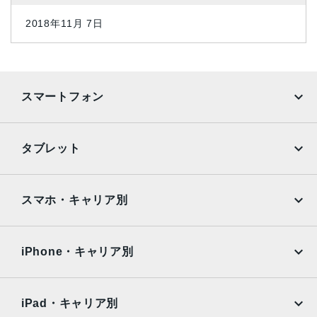
2018年11月 7日
スマートフォン
iPhone
Galaxy
タブレット
Google Pixel
Xperia
iPad
iPad mini
AQUOS
Xiaomi
スマホ・キャリア別
iPad Air
iPad Pro
OPPO
Android
docomo
au
Surface
Galaxy Tab
iPhone・キャリア別
SoftBank
楽天モバイル
Xiaomi Tablet
docomo
au
Ymobile
SIMフリー
iPad・キャリア別