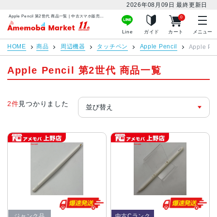
2026年08月09日
最終更新日
Apple Pencil 第2世代 商品一覧 | 中古スマホ販売のアメモバマーケット
0
アメモバマーケット
Line
ガイド
カート
メニュー
HOME
商品
周辺機器
タッチペン
Apple Pencil
Apple P
Apple Pencil 第2世代 商品一覧
2件
見つかりました
ジャンク品
中古Cランク