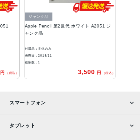
Bluetooth
ジャンク品
発売日
051
Apple Pencil 第2世代 ホワイト A2051 ジ
2018年11月 7日
ャンク品
付属品：本体のみ
発売日：2018/11
在庫数：1
0
3,500
円
円
（税込）
（税込）
スマートフォン
iPhone
Galaxy
タブレット
Google Pixel
Xperia