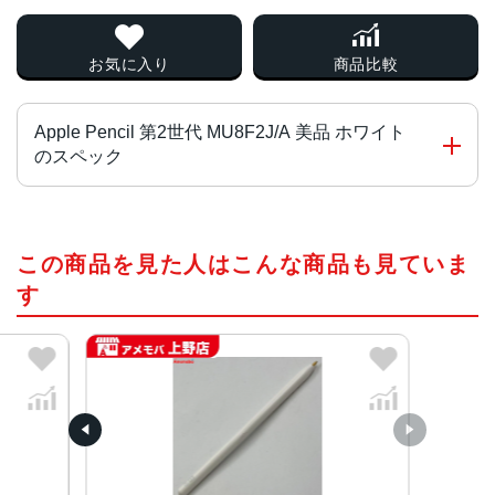
お気に入り
商品比較
Apple Pencil 第2世代 MU8F2J/A 美品 ホワイト
のスペック
対応機種
この商品を見た人はこんな商品も見ていま
iPad Pro（12.9インチ）（第4世代）
iPad Pro（11インチ）（第2世代)
す
iPad Pro（11インチ）（第1世代)
iPad Pro（12.9インチ）（第3世代）
iPad Air（第4世代）
サイズ・重量
166×8.9mm・20.7g
接続