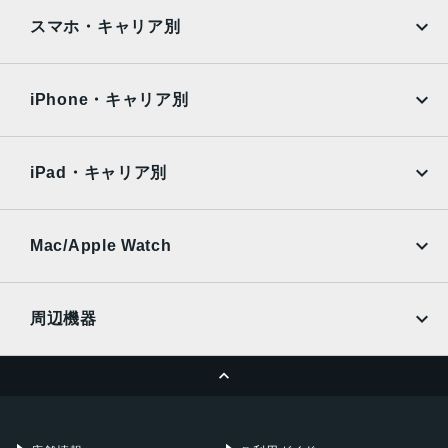
iPad
iPad mini
AQUOS
Xiaomi
スマホ・キャリア別
iPad Air
iPad Pro
OPPO
Android
docomo
au
Surface
Galaxy Tab
iPhone・キャリア別
SoftBank
楽天モバイル
Xiaomi Tablet
docomo
au
Ymobile
SIMフリー
iPad・キャリア別
SoftBank
楽天モバイル
UQmobile
au
SoftBank
Ymobile
SIMフリー
Mac/Apple Watch
docomo
Wi-Fi
UQmobile
MacBook
MacBook Air
周辺機器
MacBook Pro
iMac
ページトップへ
Apple Pencil
Keyboard
Mac mini
Mac Studio
充電器
iPadケース
Mac Pro
Apple Watch