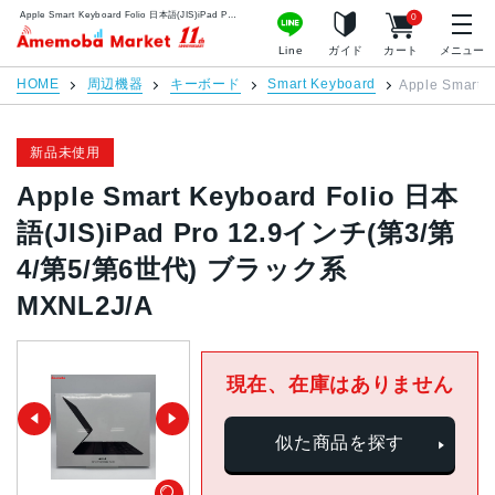
Apple Smart Keyboard Folio 日本語(JIS)iPad Pro 12.9インチ(第3/第4/第5/第6世代) ブラック系 MXNL2J/A | 中古スマホ販売のアメモバマーケット
0
アメモバマーケット
Line
ガイド
カート
メニュー
HOME
周辺機器
キーボード
Smart Keyboard
Apple Smart
新品未使用
Apple Smart Keyboard Folio 日本
語(JIS)iPad Pro 12.9インチ(第3/第
4/第5/第6世代) ブラック系
MXNL2J/A
現在、在庫はありません
似た商品を探す