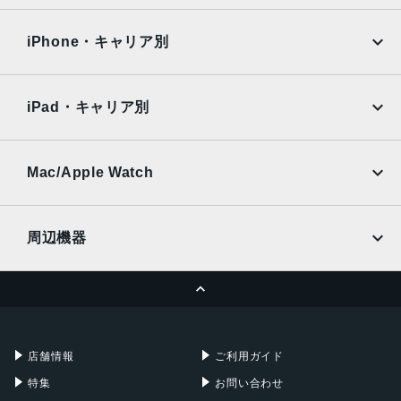
iPad Air
iPad Pro
OPPO
Android
docomo
au
Surface
Galaxy Tab
iPhone・キャリア別
SoftBank
楽天モバイル
Xiaomi Tablet
docomo
au
Ymobile
SIMフリー
iPad・キャリア別
SoftBank
楽天モバイル
UQmobile
au
SoftBank
Ymobile
SIMフリー
Mac/Apple Watch
docomo
Wi-Fi
UQmobile
MacBook
MacBook Air
周辺機器
MacBook Pro
iMac
ページトップへ
Apple Pencil
Keyboard
Mac mini
Mac Studio
充電器
iPadケース
Mac Pro
Apple Watch
店舗情報
ご利用ガイド
特集
お問い合わせ