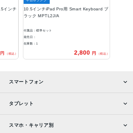
10.5インチ
10.5インチiPad Pro用 Smart Keyboard ブ
ラック MPTL2J/A
付属品：標準セット
発売日：
在庫数：1
0
2,800
円
円
（税込）
（税込）
スマートフォン
iPhone
Galaxy
タブレット
Google Pixel
Xperia
iPad
iPad mini
AQUOS
Xiaomi
スマホ・キャリア別