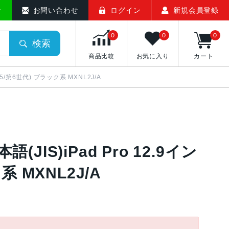
古スマホ販売のアメモバマーケット
せ
お問い合わせ
ログイン
新規会員登録
0
0
0
検索
商品比較
お気に入り
カート
第4/第5/第6世代) ブラック系 MXNL2J/A
日本語(JIS)iPad Pro 12.9イン
系 MXNL2J/A