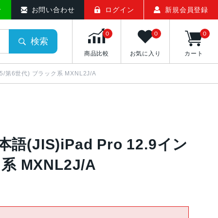
古スマホ販売のアメモバマーケット
せ
お問い合わせ
ログイン
新規会員登録
0
0
0
検索
商品比較
お気に入り
カート
第4/第5/第6世代) ブラック系 MXNL2J/A
日本語(JIS)iPad Pro 12.9イン
系 MXNL2J/A