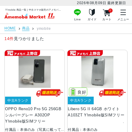
2026年08月09日
最終更新日
Y!mobile 商品一覧 | 中古スマホ販売のアメモバマーケット
0
アメモバマーケット
Line
ガイド
カート
メニュー
HOME
商品
ymobile
14件
見つかりました
良好
中古Aランク
中古Aランク
OPPO Reno10 Pro 5G 256GB
Libero 5G II 64GB ホワイト
シルバーグレー A302OP
A103ZT Y!mobile版SIMフリー
Y!mobile版SIMフリー
付属品：本体のみ（写真に載って
付属品：本体のみ