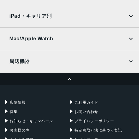
SoftBank
楽天モバイル
Xiaomi Tablet
docomo
au
Ymobile
SIMフリー
iPad・キャリア別
SoftBank
楽天モバイル
UQmobile
au
SoftBank
Ymobile
SIMフリー
Mac/Apple Watch
docomo
Wi-Fi
UQmobile
MacBook
MacBook Air
周辺機器
MacBook Pro
iMac
ページトップへ
Apple Pencil
Keyboard
Mac mini
Mac Studio
充電器
iPadケース
Mac Pro
Apple Watch
店舗情報
ご利用ガイド
特集
お問い合わせ
お知らせ・キャンペーン
プライバシーポリシー
お客様の声
特定商取引法に基づく表記