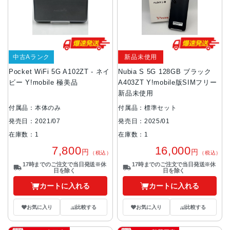
中古Aランク
新品未使用
Pocket WiFi 5G A102ZT - ネイ
Nubia S 5G 128GB ブラック
ビー Y!mobile 極美品
A403ZT Y!mobile版SIMフリー
新品未使用
付属品：本体のみ
付属品：標準セット
発売日：2021/07
発売日：2025/01
在庫数：1
在庫数：1
7,800
16,000
円
円
（税込）
（税込）
17時までのご注文で当日発送※休
17時までのご注文で当日発送※休
日を除く
日を除く
カートに入れる
カートに入れる
お気に入り
比較する
お気に入り
比較する