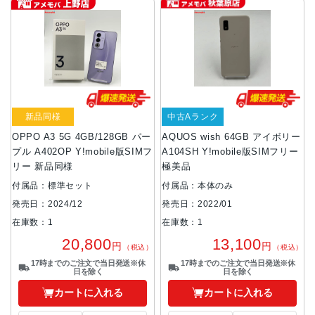
新品同様
中古Aランク
OPPO A3 5G 4GB/128GB パー
AQUOS wish 64GB アイボリー
プル A402OP Y!mobile版SIMフ
A104SH Y!mobile版SIMフリー
リー 新品同様
極美品
付属品：標準セット
付属品：本体のみ
発売日：2024/12
発売日：2022/01
在庫数：1
在庫数：1
20,800
13,100
円
円
（税込）
（税込）
17時までのご注文で当日発送※休
17時までのご注文で当日発送※休
日を除く
日を除く
カートに入れる
カートに入れる