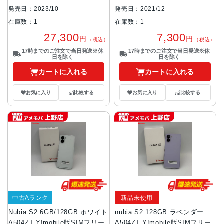
いるものが全てです）
発売日：2021/12
発売日：2023/10
在庫数：1
在庫数：1
7,300
27,300
円
円
（税込）
（税込）
17時までのご注文で当日発送※休
17時までのご注文で当日発送※休
日を除く
日を除く
カートに入れる
カートに入れる
お気に入り
比較する
お気に入り
比較する
中古Aランク
新品未使用
Nubia S2 6GB/128GB ホワイト
nubia S2 128GB ラベンダー
A504ZT Y!mobile版SIMフリー
A504ZT Y!mobile版SIMフリー