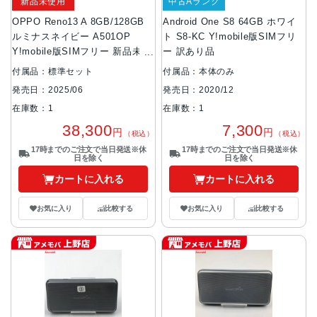
新品未使用
中古Aランク
OPPO Reno13 A 8GB/128GB
Android One S8 64GB ホワイ
ルミナスネイビー A501OP
ト S8-KC Y!mobile版SIMフリ
Y!mobile版SIMフリー 新品未使
ー 訳あり品
用
付属品：標準セット
付属品：本体のみ
発売日：2025/06
発売日：2020/12
在庫数：1
在庫数：1
38,300
7,300
円
円
（税込）
（税込）
17時までのご注文で当日発送※休
17時までのご注文で当日発送※休
日を除く
日を除く
カートに入れる
カートに入れる
お気に入り
比較する
お気に入り
比較する