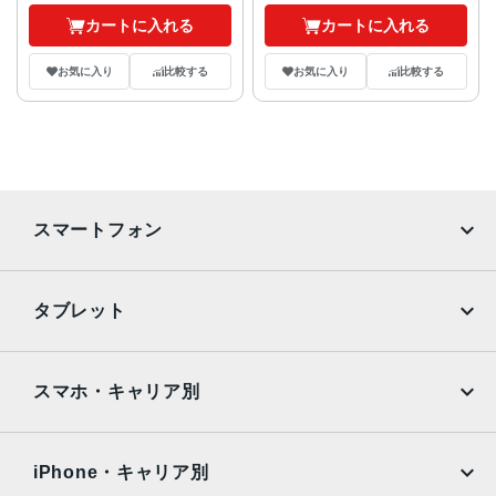
カートに入れる
カートに入れる
お気に入り
比較する
お気に入り
比較する
スマートフォン
iPhone
Galaxy
タブレット
Google Pixel
Xperia
iPad
iPad mini
AQUOS
Xiaomi
スマホ・キャリア別
iPad Air
iPad Pro
OPPO
Android
docomo
au
Surface
Galaxy Tab
iPhone・キャリア別