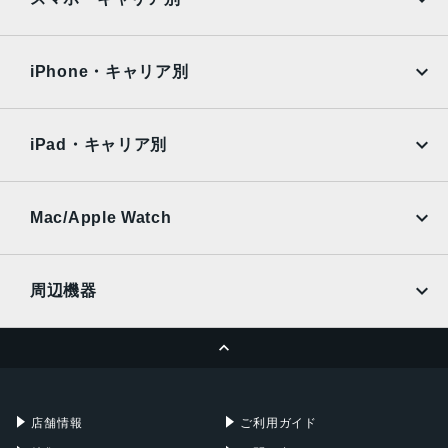
サイズ
iPad Air
iPad Pro
OPPO
Android
278.7x6.26x191.58 mm
docomo
au
Surface
Galaxy Tab
iPhone・キャリア別
重量
SoftBank
楽天モバイル
Xiaomi Tablet
598g
docomo
au
Ymobile
SIMフリー
iPad・キャリア別
背面カメラ
SoftBank
楽天モバイル
UQmobile
5000万画素
au
SoftBank
Ymobile
SIMフリー
Mac/Apple Watch
前面カメラ
docomo
Wi-Fi
3200万画素
UQmobile
MacBook
MacBook Air
周辺機器
メモリ容量
MacBook Pro
iMac
8GB/256GB
ページトップへ
12GB/512GB
Apple Pencil
Keyboard
Mac mini
Mac Studio
カラー
充電器
iPadケース
Mac Pro
Apple Watch
グラファイトグレー
店舗情報
ご利用ガイド