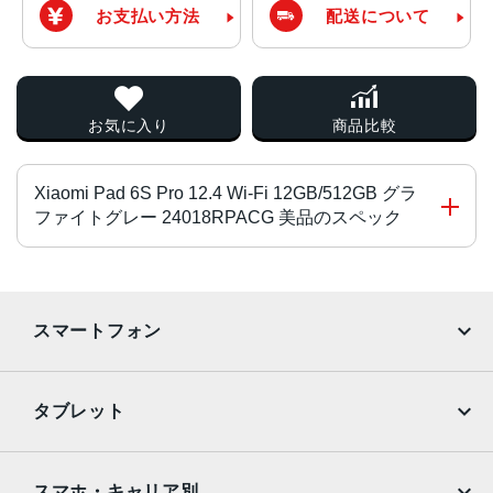
お支払い方法
配送について
お気に入り
商品比較
Xiaomi Pad 6S Pro 12.4 Wi-Fi 12GB/512GB グラ
ファイトグレー 24018RPACG 美品のスペック
プロセッサ
Snapdragon 8 Gen 2 Mobile Platform
スマートフォン
OS
iPhone
Galaxy
Android 14 Xiaomi HyperOS
タブレット
液晶
Google Pixel
Xperia
iPad
iPad mini
12.4インチ
AQUOS
Xiaomi
スマホ・キャリア別