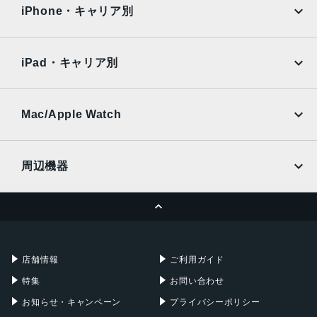
docomo
au
Surface
Galaxy Tab
iPhone・キャリア別
10000mAh
SoftBank
楽天モバイル
背面カメラ画素数
Xiaomi Tablet
docomo
au
Ymobile
SIMフリー
800 万画素
iPad・キャリア別
SoftBank
楽天モバイル
前面カメラ画像数
UQmobile
au
SoftBank
800 万画素
Ymobile
SIMフリー
Mac/Apple Watch
本体サイズ
docomo
Wi-Fi
UQmobile
MacBook
MacBook Air
280x7.52x181.85 mm
周辺機器
重量
MacBook Pro
iMac
ページトップへ
571g
Apple Pencil
Keyboard
Mac mini
Mac Studio
カラー
充電器
iPadケース
Mac Pro
Apple Watch
グレー
店舗情報
ご利用ガイド
ブルー
特集
お問い合わせ
発売日
お知らせ・キャンペーン
プライバシーポリシー