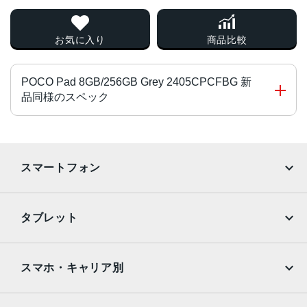
お気に入り
商品比較
POCO Pad 8GB/256GB Grey 2405CPCFBG 新
品同様のスペック
CPU
Snapdragon 7s Gen 2
スマートフォン
2.4 GHz
メモリ容量
iPhone
Galaxy
タブレット
8GB
Google Pixel
Xperia
ストレージ容量
iPad
iPad mini
AQUOS
Xiaomi
スマホ・キャリア別
256GB
iPad Air
iPad Pro
OPPO
Android
バッテリー性能