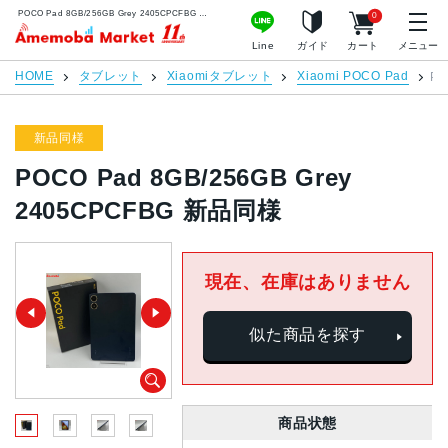
POCO Pad 8GB/256GB Grey 2405CPCFBG 新品同様 | 中古スマホ販売のアメモバマーケット
0
アメモバマーケット
Line
ガイド
カート
メニュー
HOME
タブレット
Xiaomiタブレット
Xiaomi POCO Pad
PO
新品同様
POCO Pad 8GB/256GB Grey
2405CPCFBG 新品同様
現在、在庫はありません
似た商品を探す
商品状態