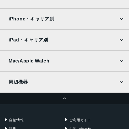
iPad Air
iPad Pro
OPPO
Android
docomo
au
カメラ買取サイト
Surface
Galaxy Tab
iPhone・キャリア別
SoftBank
楽天モバイル
Xiaomi Tablet
docomo
au
閉じる
Ymobile
SIMフリー
iPad・キャリア別
SoftBank
楽天モバイル
UQmobile
au
SoftBank
Ymobile
SIMフリー
Mac/Apple Watch
docomo
Wi-Fi
UQmobile
MacBook
MacBook Air
周辺機器
MacBook Pro
iMac
ページトップへ
Apple Pencil
Keyboard
Mac mini
Mac Studio
充電器
iPadケース
Mac Pro
Apple Watch
店舗情報
ご利用ガイド
特集
お問い合わせ