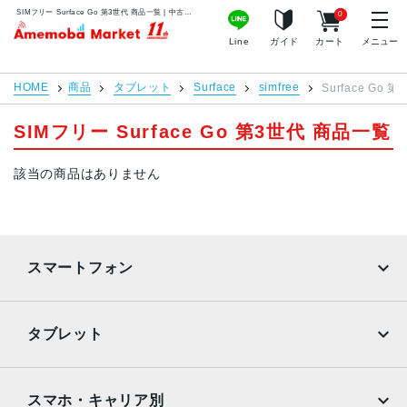
Mac mini
Mac Studio
SIMフリー Surface Go 第3世代 商品一覧 | 中古スマホ販売のアメモバマーケット
0
アメモバマーケット
Line
ガイド
カート
メニュー
Mac Pro
Apple Watch
HOME
商品
タブレット
Surface
simfree
周辺機器
Surface Go 第
SIMフリー Surface Go 第3世代 商品一覧
Apple Pencil
Keyboard
充電器
iPadケース
該当の商品はありません
店舗情報
ご利用ガイド
特集
お問い合わせ
スマートフォン
お知らせ・キャンペーン
プライバシーポリシー
お客様の声
特定商取引法に基づく表記
iPhone
Galaxy
よくある質問
サイトマップ
タブレット
Google Pixel
Xperia
会社概要
利用規約
iPad
iPad mini
AQUOS
Xiaomi
スマホ・キャリア別
買取サイト
修理サイト