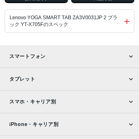
Lenovo YOGA SMART TAB ZA3V0031JP 2 ブラ
ック YT-X705Fのスペック
CPU
Snapdragon 439
スマートフォン
2GHz+1.45GHz
本体サイズ
iPhone
Galaxy
タブレット
242x24x166 mm
Google Pixel
Xperia
重量
iPad
iPad mini
AQUOS
Xiaomi
スマホ・キャリア別
580g
iPad Air
iPad Pro
OPPO
Android
画面サイズ
docomo
au
Surface
Galaxy Tab
iPhone・キャリア別
10.1 インチ
SoftBank
楽天モバイル
背面カメラ画素数
Xiaomi Tablet