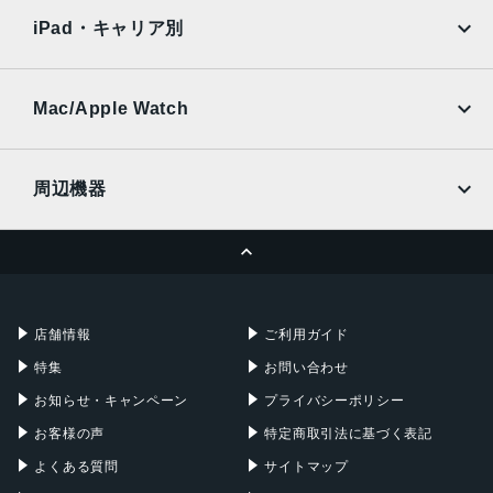
docomo
au
Ymobile
SIMフリー
800 万画素
iPad・キャリア別
SoftBank
楽天モバイル
前面カメラ画素数
UQmobile
au
SoftBank
500 万画素
Ymobile
SIMフリー
Mac/Apple Watch
メモリ容量
docomo
Wi-Fi
UQmobile
MacBook
MacBook Air
3GB
周辺機器
ストレージ容量
MacBook Pro
iMac
ページトップへ
32GB
Apple Pencil
Keyboard
Mac mini
Mac Studio
カラー
充電器
iPadケース
Mac Pro
Apple Watch
アイアングレー
店舗情報
ご利用ガイド
バッテリー
特集
お問い合わせ
リチウムイオンポリマー
お知らせ・キャンペーン
プライバシーポリシー
7000mAh
お客様の声
特定商取引法に基づく表記
発売日
よくある質問
サイトマップ