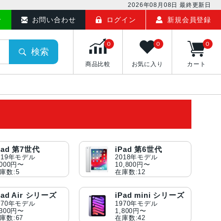
2026年08月08日
最終更新日
せ
お問い合わせ
ログイン
新規会員登録
0
0
0
検索
商品比較
お気に入り
カート
Pad 第7世代
iPad 第6世代
019年モデル
2018年モデル
,000円〜
10,800円〜
庫数:5
在庫数:12
Pad Air シリーズ
iPad mini シリーズ
970年モデル
1970年モデル
,300円〜
1,800円〜
庫数:67
在庫数:42