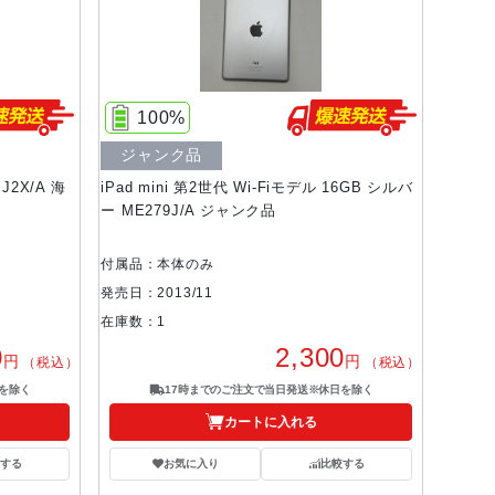
100%
ジャンク品
J2X/A 海
iPad mini 第2世代 Wi-Fiモデル 16GB シルバ
ー ME279J/A ジャンク品
付属品：本体のみ
発売日：2013/11
在庫数：1
0
2,300
円
円
（税込）
（税込）
を除く
17時までのご注文で当日発送※休日を除く
カートに入れる
する
お気に入り
比較する