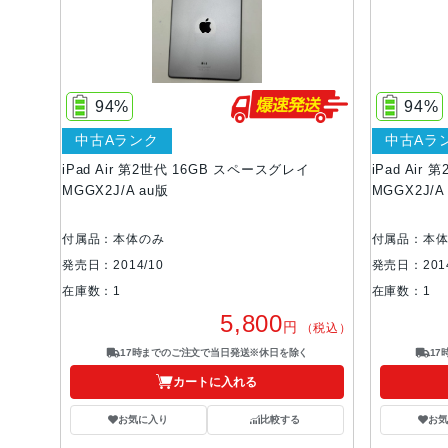
94%
94%
中古Aランク
中古Aラ
iPad Air 第2世代 16GB スペースグレイ
iPad Air
MGGX2J/A au版
MGGX2J/A
付属品：本体のみ
付属品：本
発売日：2014/10
発売日：2014
在庫数：1
在庫数：1
5,800
円
（税込）
17時までのご注文で当日発送※休日を除く
1
カートに入れる
お気に入り
比較する
お