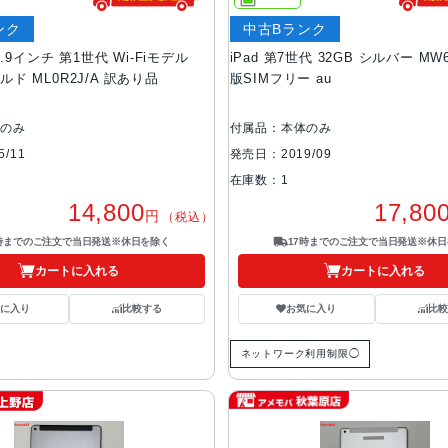
ンク
中古Bランク
 12.9インチ 第1世代 Wi-Fiモデル
iPad 第7世代 32GB シルバー MW6
ールド ML0R2J/A 訳あり品
版SIMフリー au
体のみ
付属品：本体のみ
/11
発売日：2019/09
在庫数：1
14,800
17,80
円
（税込）
7時までのご注文で当日発送※休日を除く
17時までのご注文で当日発送※休日
カートに入れる
カートに入れる
気に入り
比較する
お気に入り
比較
ネットワーク利用制限◯