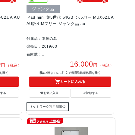
ジャンク品
C2J/A AU
iPad mini 第5世代 64GB シルバー MUX62J/A
AU版SIMフリー ジャンク品 au
付属品：本体のみ
発売日：2019/03
在庫数：1
0
16,000
円
円
（税込）
（税込）
を除く
17時までのご注文で当日発送※休日を除く
カートに入れる
する
お気に入り
比較する
ネットワーク利用制限◯