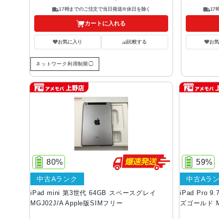
17時までのご注文で当日発送※休日を除く
1
カートに入れる
お気に入り
比較する
お
ネットワーク利用制限◯
80%
59%
中古Aランク
中古Aラ
iPad mini 第3世代 64GB スペースグレイ
iPad Pro 
MGJ02J/A Apple版SIMフリー
ズゴールド M