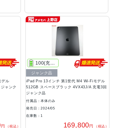
100(充電3回)
ジャンク品
iモデル
iPad Pro 13インチ 第1世代 M4 Wi-Fiモデル
A ジャンク
512GB スペースブラック 4VX43J/A 充電3回
ジャンク品
付属品：本体のみ
発売日：2024/05
在庫数：1
0
169,800
円
円
（税込）
（税込）