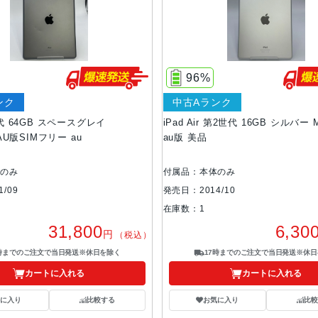
96%
ンク
中古Aランク
世代 64GB スペースグレイ
iPad Air 第2世代 16GB シルバー 
 AU版SIMフリー au
au版 美品
体のみ
付属品：本体のみ
/09
発売日：2014/10
在庫数：1
31,800
6,30
円
（税込）
7時までのご注文で当日発送※休日を除く
17時までのご注文で当日発送※休日
カートに入れる
カートに入れる
気に入り
比較する
お気に入り
比較