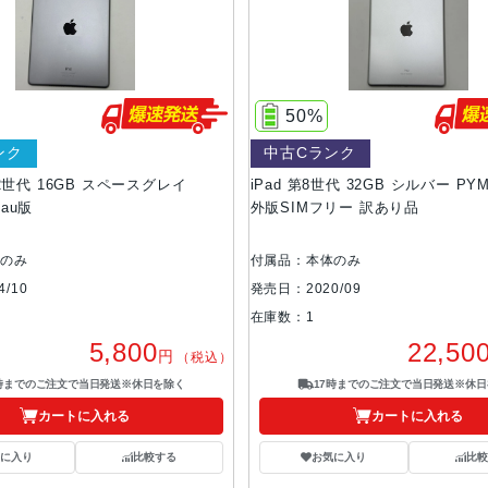
50%
ンク
中古Cランク
 第2世代 16GB スペースグレイ
iPad 第8世代 32GB シルバー PYM
 au版
外版SIMフリー 訳あり品
体のみ
付属品：本体のみ
/10
発売日：2020/09
在庫数：1
5,800
22,50
円
（税込）
7時までのご注文で当日発送※休日を除く
17時までのご注文で当日発送※休日
カートに入れる
カートに入れる
気に入り
比較する
お気に入り
比較