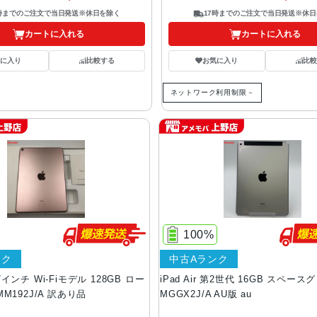
7時までのご注文で当日発送※休日を除く
17時までのご注文で当日発送※休日
カートに入れる
カートに入れる
気に入り
比較する
お気に入り
比較
ネットワーク利用制限－
100%
ンク
中古Aランク
9.7インチ Wi-Fiモデル 128GB ロー
iPad Air 第2世代 16GB スペース
M192J/A 訳あり品
MGGX2J/A AU版 au