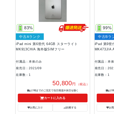
83%
99%
中古Aランク
中古Bラ
iPad mini 第6世代 64GB スターライト
iPad 第9
MK913CH/A 海外版SIMフリー
MK473J/A
付属品：本体のみ
付属品：本
発売日：2021/09
発売日：2021
在庫数：1
在庫数：1
50,800
円
（税込）
17時までのご注文で当日発送※休日を除く
1
カートに入れる
お気に入り
比較する
お