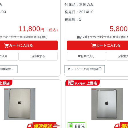
み
付属品：本体のみ
/03
発売日：2014/10
在庫数：1
11,800
5,800
円
（税込）
時までのご注文で当日発送※休日を除く
17時までのご注文で当日発送※休日
カートに入れる
カートに入れる
に入り
比較する
お気に入り
比較
利用制限－
ネットワーク利用制限◯
88%