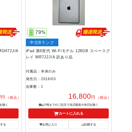
79%
中古Bランク
MGH72J/A
iPad 第6世代 Wi-Fiモデル 128GB スペースグ
レイ MR7J2J/A 訳あり品
付属品：本体のみ
発売日：2018/03
在庫数：1
0
16,800
円
円
（税込）
（税込）
を除く
17時までのご注文で当日発送※休日を除く
カートに入れる
する
お気に入り
比較する