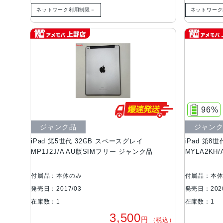
ネットワーク利用制限－
ネットワーク
96%
ジャンク品
ジャン
iPad 第5世代 32GB スペースグレイ
iPad 第8世
MP1J2J/A AU版SIMフリー ジャンク品
MYLA2KH
付属品：本体のみ
付属品：本
発売日：2017/03
発売日：2020
在庫数：1
在庫数：1
3,500
円
（税込）