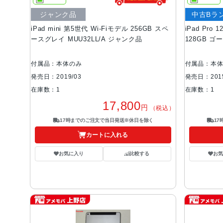
ジャンク品
中古Bラ
iPad mini 第5世代 Wi-Fiモデル 256GB スペ
iPad Pro
ースグレイ MUU32LL/A ジャンク品
128GB ゴ
付属品：本体のみ
付属品：本
発売日：2019/03
発売日：2015
在庫数：1
在庫数：1
17,800
円
（税込）
17時までのご注文で当日発送※休日を除く
1
カートに入れる
お気に入り
比較する
お