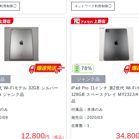
利用制限◯
ネットワーク利用制限◯
78%
ク品
ジャンク品
代 Wi-Fiモデル 32GB シルバー
iPad Pro 11インチ 第2世代 Wi-F
/A ジャンク品
128GB スペースグレイ MY232J/
品
体のみ
付属品：本体のみ
/09
発売日：2020/03
在庫数：1
12,800
34,80
円
（税込）