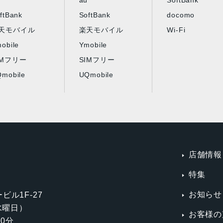
au
SoftBank
ftBank
SoftBank
docomo
天モバイル
楽天モバイル
Wi-Fi
obile
Ymobile
IMフリー
SIMフリー
mobile
UQmobile
店舗情報
特集
お知らせ
ビル1F-27
第3水曜日）
お客様の
0分