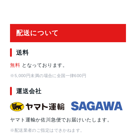
5枚構成のレンズ
フロントカメラ
12MP超広角カメラ（横向き）、12
ƒ/2.4絞り値
配送について
スマートHDR 3
スピーカー
ステレオスピーカー（横向き）
送料
無料
となっております。
マイク
通話、ビデオ撮影、オーディオ録音
※5,000円未満の場合に全国一律600円
SIMカード
nano-SIM
運送会社
eSIM
センサー
Touch ID
3軸ジャイロ
ヤマト運輸か佐川急便でお届けいたします。
加速度センサー
※配送業者のご指定はできかねます。
気圧計