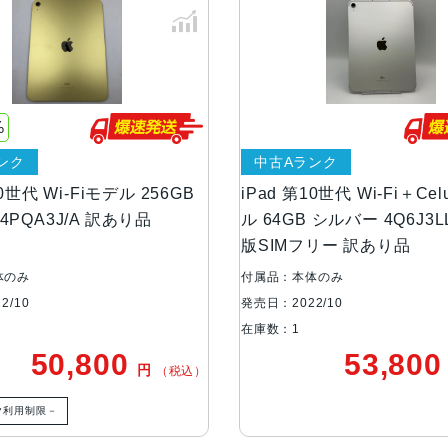
256GB
重量
Wi-Fiモデル：477g
Wi-Fi + Cellularモデル:481g
%
サイズ
248.6 mm・179.5 mm・ 7 mm
ンク
中古Aランク
10世代 Wi-Fiモデル 256GB
iPad 第10世代 Wi-Fi＋Cel
ディスプレイ
Liquid Retinaディスプレイ
4PQA3J/A 訳あり品
ル 64GB シルバー 4Q6J3L
IPSテクノロジー搭載10.9インチ（対
版SIMフリー 訳あり品
イ
体のみ
付属品：本体のみ
2,360 x 1,640ピクセル解像度、264
2/10
発売日：2022/10
True Toneディスプレイ
在庫数：1
500ニトの輝度
50,800
53,80
円
（税込）
カメラ
12MP広角カメラ、ƒ/1.8絞り値
ク利用制限－
最大5倍のデジタルズーム