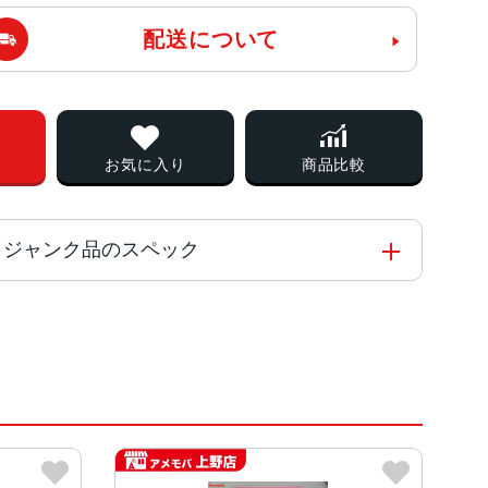
配送について
お気に入り
商品比較
iPad 第10世代 Wi-Fiモデル 256GB シルバー MPQ83J/A ジャンク品のスペック