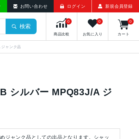
せ
お問い合わせ
ログイン
新規会員登録
0
0
0
検索
商品比較
お気に入り
カート
/A ジャンク品
GB シルバー MPQ83J/A ジ
めジャンク品としての出品となります。シャッ