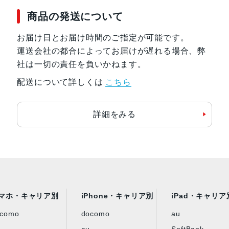
環境光センサー
商品の発送について
Touch ID
iPadのロック解除
お届け日とお届け時間のご指定が可能です。
アプリ内での個人データ保護
運送会社の都合によってお届けが遅れる場合、弊
iTunes Store、App Store、App
社は一切の責任を負いかねます。
配送について詳しくは
こちら
電源とバッテリー
28.6Whリチャージャブルリチウ
Wi‑Fiでのインターネット利用、ビ
詳細をみる
電源アダプタ、またはUSB-C経
Wi-Fi + Cellularモデル
携帯電話データネットワークでのイ
発売日
2022年10月26日
マホ・キャリア別
iPhone・キャリア別
iPad・キャリア
ocomo
docomo
au