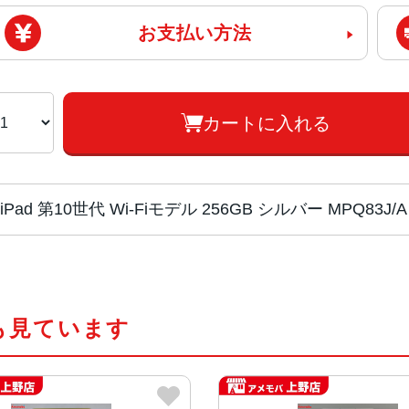
お支払い方法
カートに入れる
チップ
A14 Bionicチップ
6コアCPU
も見ています
4コアのグラフィックス
16コアNeural Engine
容量
64GB