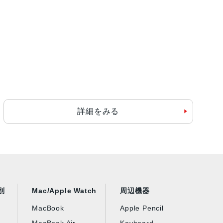
le Booksでの購入
ムポリマーバッテリー内蔵
デオ再生：最大10時間
詳細をみる
由でコンピュータを使って充電
ンターネット利用：最大9時間
別
Mac/Apple Watch
周辺機器
MacBook
Apple Pencil