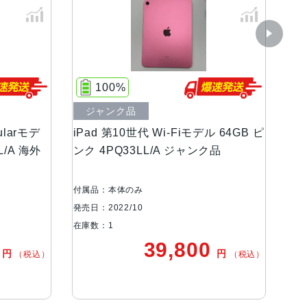
100%
ジャンク品
ularモデ
iPad 第10世代 Wi-Fiモデル 64GB ピ
L/A 海外
ンク 4PQ33LL/A ジャンク品
角）LEDバックライトMulti-Touchディスプレ
付属品：本体のみ
ppi
発売日：2022/10
在庫数：1
0
39,800
円
円
（税込）
（税込）