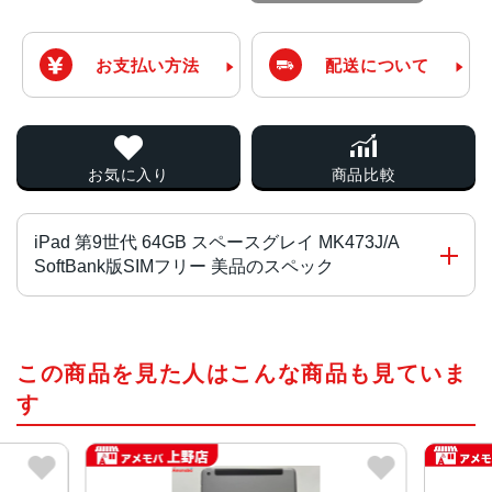
お支払い方法
配送について
お気に入り
商品比較
iPad 第9世代 64GB スペースグレイ MK473J/A
SoftBank版SIMフリー 美品のスペック
チップ・プロセッサー
この商品を見た人はこんな商品も見ていま
64ビットアーキテクチャ搭載A13 Bionicチップ
Neural Engine
す
カラー
シルバー、スペースグレイ