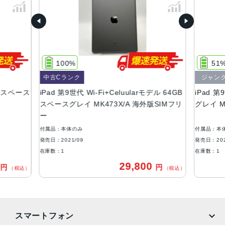
サイズ・重さ
174.1ｘ250.6ｘ7.5mm・487ｇ
液晶
Retinaディスプレイ
100%
51
IPSテクノロジー搭載10.2インチ（対角）LEDバックライト
中古Cランク
ジャン
Multi-Touchディスプレイ
B スペース
iPad 第9世代 Wi-Fi+Celuularモデル 64GB
iPad 第
ストレージ
スペースグレイ MK473X/A 海外版SIMフリ
グレイ M
ー
64GB、256GB
付属品：本体のみ
付属品：本
カメラ
発売日：2021/09
発売日：202
8MP広角カメラ
在庫数：1
在庫数：1
ƒ/2.4絞り値
0
29,800
円
円
（税込）
（税込）
最大5倍のデジタルズーム
5枚構成のレンズ
パノラマ（最大43MP）
写真のHDR
スマートフォン
写真へのジオタグ添付