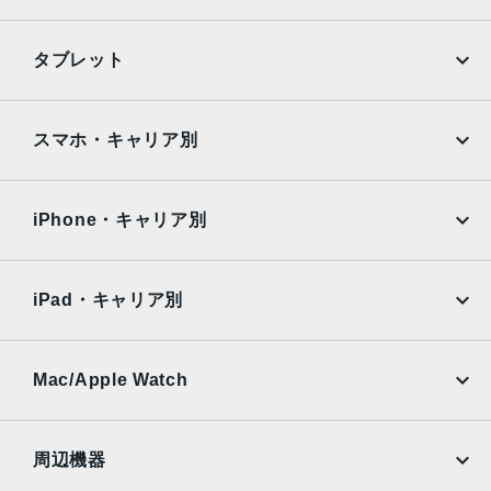
自動手ぶれ補正
バーストモード
iPhone
Galaxy
タブレット
センサー
Google Pixel
Xperia
Touch ID
iPad
iPad mini
AQUOS
Xiaomi
スマホ・キャリア別
3軸ジャイロ
加速度センサー
iPad Air
iPad Pro
OPPO
Android
気圧計
docomo
au
環境光センサー
Surface
Galaxy Tab
iPhone・キャリア別
SoftBank
楽天モバイル
バッテリー駆動時間
Xiaomi Tablet
docomo
au
32.4Whリチャージャブルリチウムポリマーバッテリー内蔵
Ymobile
SIMフリー
iPad・キャリア別
Wi-Fiでのインターネット利用、ビデオ再生、オーディオ再
SoftBank
楽天モバイル
生：最大10時間
UQmobile
au
SoftBank
電源アダプタ、またはUSB-C経由でコンピュータを使って
Ymobile
SIMフリー
Mac/Apple Watch
充電
docomo
Wi-Fi
UQmobile
発売日
MacBook
MacBook Air
周辺機器
2021年9月24日
MacBook Pro
iMac