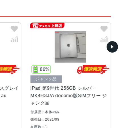
角）LEDバックライトMulti-Touchディスプレ
95%
品
ジャンク品
世代 256GB シルバー
iPad 第9世代 Wi-Fiモデル 6
A docomo版SIMフリー ジ
ルバー MK2L3J/A ジャンク
のみ
付属品：本体のみ
/09
発売日：2021/09
在庫数：1