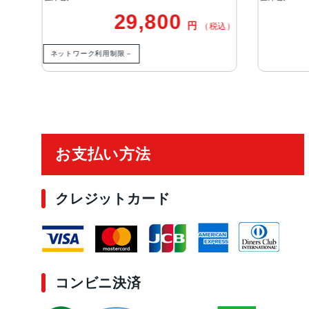
9,800
20,500
円
円
（税込）
（税
－
ご利用ガイド
お支払い方法
クレジットカード
コンビニ決済