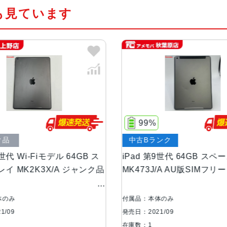
も見ています
カラー
シルバー、スペースグレイ
サイズ・重さ
174.1ｘ250.6ｘ7.5mm・487ｇ
液晶
Retinaディスプレイ
IPSテクノロジー搭載10.2インチ（対
イ
99%
86%
ストレージ
64GB、256GB
中古Bランク
ジャンク
ス
iPad 第9世代 64GB スペースグレイ
iPad 第9
カメラ
8MP広角カメラ
ク品
MK473J/A AU版SIMフリー au
MK4H3J/
ƒ/2.4絞り値
ャンク品
最大5倍のデジタルズーム
付属品：本体のみ
付属品：本体
5枚構成のレンズ
発売日：2021/09
発売日：2021
パノラマ（最大43MP）
在庫数：1
在庫数：1