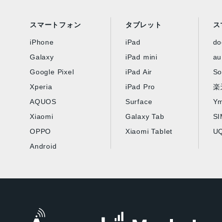
スマートフォン
タブレット
ス
iPhone
iPad
d
Galaxy
iPad mini
au
Google Pixel
iPad Air
So
Xperia
iPad Pro
楽
AQUOS
Surface
Ym
Xiaomi
Galaxy Tab
S
OPPO
Xiaomi Tablet
UQ
Android