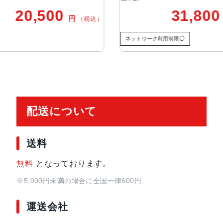
写真のHDR
31,800
円
写真へのジオタグ添付
込）
（税込）
自動手ぶれ補正
ネットワーク利用制限◯
ネットワーク
バーストモード
センサー
Touch ID
3軸ジャイロ
加速度センサー
配送について
気圧計
環境光センサー
送料
バッテリー駆動時
32.4Whリチャージャブルリチウ
無料
となっております。
間
Wi-Fiでのインターネット利用、
電源アダプタ、またはUSB-C経
※5,000円未満の場合に全国一律600円
運送会社
発売日
2021年9月24日