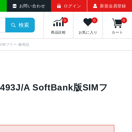
せ
お問い合わせ
ログイン
新規会員登録
0
0
0
検索
商品比較
お気に入り
カート
k版SIMフリー 極美品
93J/A SoftBank版SIMフ