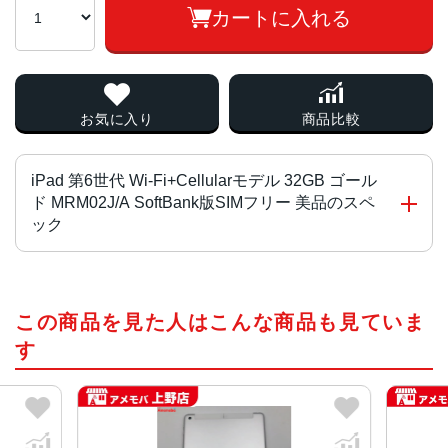
カートに入れる
お気に入り
商品比較
iPad 第6世代 Wi-Fi+Cellularモデル 32GB ゴール
ド MRM02J/A SoftBank版SIMフリー 美品のスペ
ック
CPU
この商品を見た人はこんな商品も見ていま
Apple A10
す
画面サイズ
9.7 インチ
画面解像度