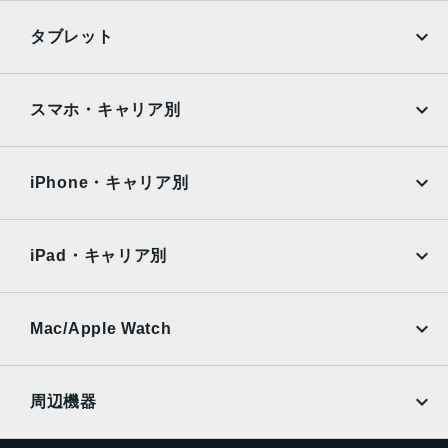
本体サイズ
iPhone
Galaxy
タブレット
240×169.5×7.5mm
Google Pixel
Xperia
重量
iPad
iPad mini
469g
AQUOS
Xiaomi
スマホ・キャリア別
iPad Air
iPad Pro
カラー
OPPO
Android
docomo
au
ゴールド、スペースグレイ、シルバー
Surface
Galaxy Tab
iPhone・キャリア別
発売日
SoftBank
楽天モバイル
Xiaomi Tablet
docomo
au
2018年3月30日
Ymobile
SIMフリー
iPad・キャリア別
SoftBank
楽天モバイル
UQmobile
au
SoftBank
Ymobile
SIMフリー
Mac/Apple Watch
docomo
Wi-Fi
UQmobile
MacBook
MacBook Air
周辺機器
MacBook Pro
iMac