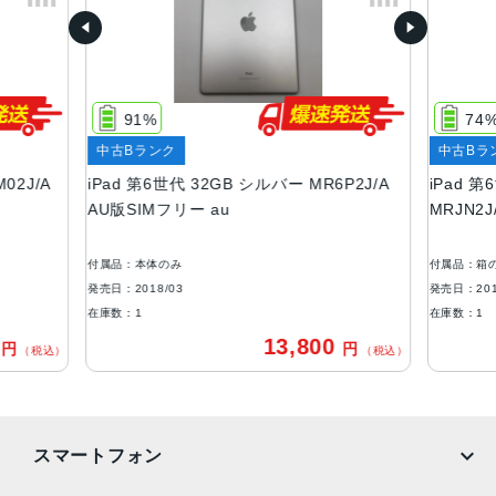
2048x1536
RAM
2GB
91%
74
ストレージ
中古Bランク
中古Bラ
32GB、128GB
02J/A
iPad 第6世代 32GB シルバー MR6P2J/A
iPad 第
背面カメラ画素数
AU版SIMフリー au
MRJN2
800 万画素
付属品：本体のみ
付属品：箱
前面カメラ画像数
発売日：2018/03
発売日：201
120 万画素
在庫数：1
在庫数：1
0
13,800
円
円
バッテリー
（税込）
（税込）
8756mAh
セキュア認証
スマートフォン
Touch ID