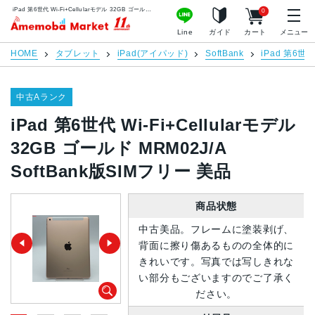
iPad 第6世代 Wi-Fi+Cellularモデル 32GB ゴールド MRM02J/A SoftBank版SIMフリー 美品 | 中古スマホ販売のアメモバマーケット
0
アメモバマーケット
Line
ガイド
カート
メニュー
HOME
タブレット
iPad(アイパッド)
SoftBank
iPad 第6世
中古Aランク
iPad 第6世代 Wi-Fi+Cellularモデル
32GB ゴールド MRM02J/A
SoftBank版SIMフリー 美品
商品状態
中古美品。フレームに塗装剥げ、
背面に擦り傷あるものの全体的に
きれいです。写真では写しきれな
い部分もございますのでご了承く
ださい。