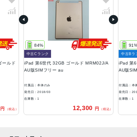
画面解像度
2048x1536
RAM
2GB
84%
91
ストレージ
中古Cランク
中古Bラ
32GB、128GB
B ゴールド
iPad 第6世代 32GB ゴールド MRM02J/A
iPad 第
背面カメラ画素数
AU版SIMフリー au
AU版SI
800 万画素
付属品：本体のみ
付属品：本
前面カメラ画像数
発売日：2018/03
発売日：201
120 万画素
在庫数：1
在庫数：1
0
12,300
円
円
バッテリー
（税込）
（税込）
8756mAh
セキュア認証