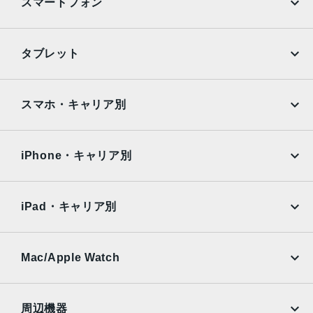
スマートフォン
Touch ID
本体サイズ
iPhone
Galaxy
タブレット
240×169.5×7.5mm
Google Pixel
Xperia
重量
iPad
iPad mini
469g
AQUOS
Xiaomi
スマホ・キャリア別
iPad Air
iPad Pro
カラー
OPPO
Android
docomo
au
ゴールド、スペースグレイ、シルバー
Surface
Galaxy Tab
iPhone・キャリア別
発売日
SoftBank
楽天モバイル
Xiaomi Tablet
docomo
au
2018年3月30日
Ymobile
SIMフリー
iPad・キャリア別
SoftBank
楽天モバイル
UQmobile
au
SoftBank
Ymobile
SIMフリー
Mac/Apple Watch
docomo
Wi-Fi
UQmobile
MacBook
MacBook Air
周辺機器