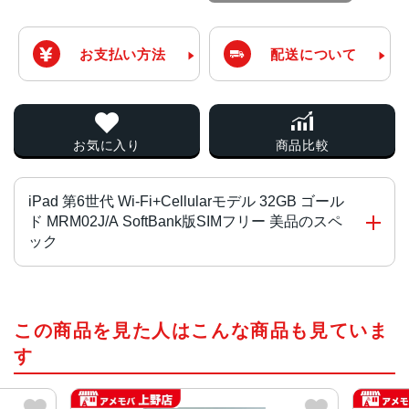
お支払い方法
配送について
お気に入り
商品比較
iPad 第6世代 Wi-Fi+Cellularモデル 32GB ゴール
ド MRM02J/A SoftBank版SIMフリー 美品のスペ
ック
CPU
この商品を見た人はこんな商品も見ていま
Apple A10
す
画面サイズ
9.7 インチ