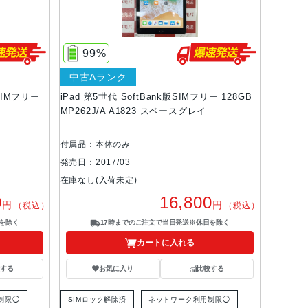
99%
中古Aランク
版SIMフリー
iPad 第5世代 SoftBank版SIMフリー 128GB
MP262J/A A1823 スペースグレイ
付属品：本体のみ
発売日：2017/03
在庫なし(入荷未定)
0
16,800
円
円
（税込）
（税込）
を除く
17時までのご注文で当日発送※休日を除く
カートに入れる
する
お気に入り
比較する
制限◯
SIMロック解除済
ネットワーク利用制限◯