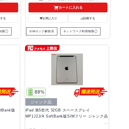
カートに入れる
する
お気に入り
比較する
制限◯
SIMロック解除済
ネットワーク利用制限◯
88%
ジャンク品
ftBank版
iPad 第5世代 32GB スペースグレイ
MP1J2J/A SoftBank版SIMフリー ジャンク品