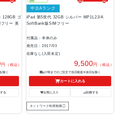
中古Aランク
ル 128GB ゴ
iPad 第5世代 32GB シルバー MP1L2J/A
IMフリー 美
SoftBank版SIMフリー
付属品：本体のみ
発売日：2017/03
在庫なし(入荷未定)
0
9,500
円
円
（税込）
（税込）
を除く
17時までのご注文で当日発送※休日を除く
カートに入れる
する
お気に入り
比較する
ネットワーク利用制限◯