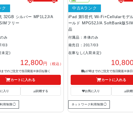
ンク
中古Aランク
代 32GB シルバー MP1L2J/A
iPad 第5世代 Wi-Fi+Cellularモデ
版SIMフリー
ールド MPG52J/A SoftBank版S
品
体のみ
付属品：本体のみ
/03
発売日：2017/03
荷未定)
在庫なし(入荷未定)
12,800
10,80
円
（税込）
7時までのご注文で当日発送※休日を除く
17時までのご注文で当日発送※休日
カートに入れる
カートに入れる
気に入り
比較する
お気に入り
比較
利用制限◯
ネットワーク利用制限◯