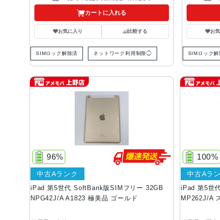
カートに入れる
お気に入り
比較する
お
SIMロック解除済
ネットワーク利用制限◯
SIMロック
96%
100%
中古Aランク
中古Aラ
iPad 第5世代 SoftBank版SIMフリー 32GB
iPad 第5世
NPG42J/A A1823 極美品 ゴールド
MP262J/