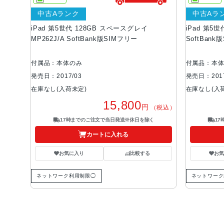
中古Aランク
中古Aラ
iPad 第5世代 128GB スペースグレイ
iPad 第5世
MP262J/A SoftBank版SIMフリー
SoftBank
付属品：本体のみ
付属品：本
発売日：2017/03
発売日：2017
在庫なし(入荷未定)
在庫なし(入
15,800
円
（税込）
17時までのご注文で当日発送※休日を除く
1
カートに入れる
お気に入り
比較する
お
ネットワーク利用制限◯
ネットワーク