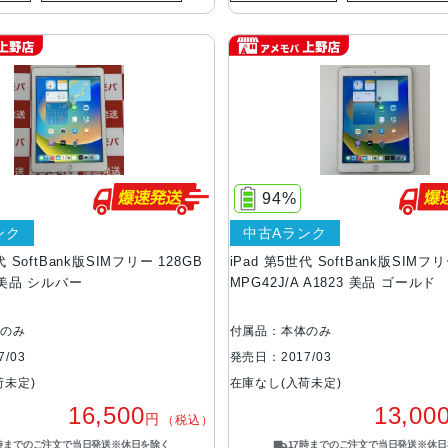
94%
ンク
中古Aランク
代 SoftBank版SIMフリー 128GB
iPad 第5世代 SoftBank版SIMフリ
A 美品 シルバー
MPG42J/A A1823 美品 ゴールド
体のみ
付属品：本体のみ
/03
発売日：2017/03
荷未定)
在庫なし(入荷未定)
16,500
13,00
円
（税込）
7時までのご注文で当日発送※休日を除く
17時までのご注文で当日発送※休日