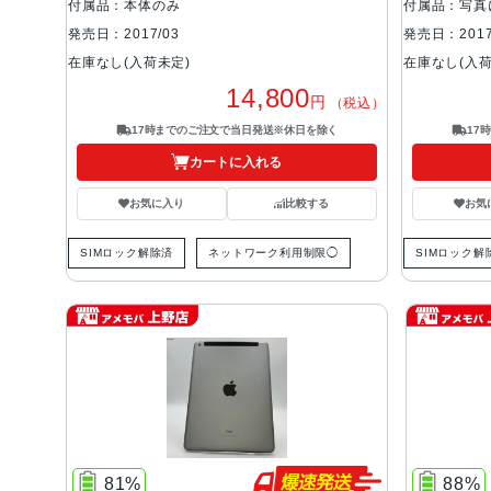
付属品：本体のみ
付属品：写真
発売日：2017/03
発売日：2017
在庫なし(入荷未定)
在庫なし(入荷
14,800
円
（税込）
17時までのご注文で当日発送※休日を除く
17
カートに入れる
お気に入り
比較する
お気
SIMロック解除済
ネットワーク利用制限◯
SIMロック解
81%
88%