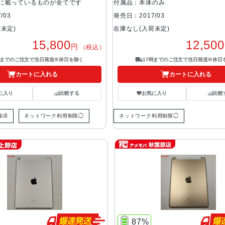
に載っているものが全てです
付属品：本体のみ
/03
発売日：2017/03
未定)
在庫なし(入荷未定)
15,800
12,500
円
（税込）
時までのご注文で当日発送※休日を除く
17時までのご注文で当日発送※休日
カートに入れる
カートに入れる
に入り
比較する
お気に入り
比較
除済
ネットワーク利用制限◯
ネットワーク利用制限◯
87%