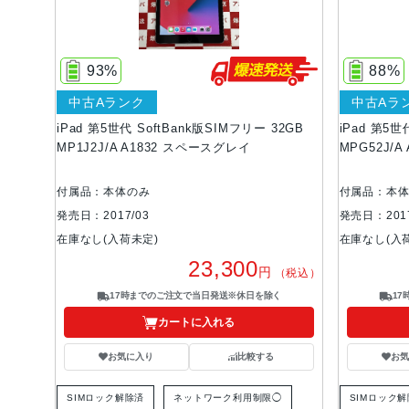
93%
88%
中古Aランク
中古Aラ
iPad 第5世代 SoftBank版SIMフリー 32GB
iPad 第5世
MP1J2J/A A1832 スペースグレイ
MPG52J/
付属品：本体のみ
付属品：本
発売日：2017/03
発売日：2017
在庫なし(入荷未定)
在庫なし(入
23,300
円
（税込）
17時までのご注文で当日発送※休日を除く
1
カートに入れる
お気に入り
比較する
お
SIMロック解除済
ネットワーク利用制限◯
SIMロック