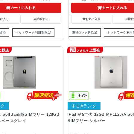
カートに入れる
カートに入れる
気に入り
比較する
お気に入り
比較
解除済
ネットワーク利用制限◯
SIMロック解除済
ネットワーク利用
96%
ンク
中古Aランク
代 SoftBank版SIMフリー 128GB
iPad 第5世代 32GB MP1L2J/A So
A スペースグレイ
SIMフリー シルバー