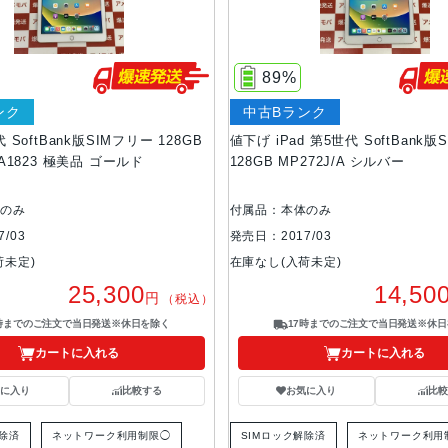
89%
ンク
中古Bランク
代 SoftBank版SIMフリー 128GB
値下げ iPad 第5世代 SoftBank
A A1823 極美品 ゴールド
128GB MP272J/A シルバー
体のみ
付属品：本体のみ
/03
発売日：2017/03
荷未定)
在庫なし(入荷未定)
25,300
14,50
円
（税込）
7時までのご注文で当日発送※休日を除く
17時までのご注文で当日発送※休日
カートに入れる
カートに入れる
気に入り
比較する
お気に入り
比較
解除済
ネットワーク利用制限◯
SIMロック解除済
ネットワーク利用