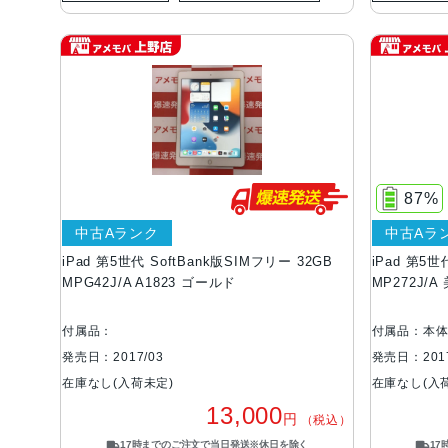
87%
中古Aランク
中古Aラ
iPad 第5世代 SoftBank版SIMフリー 32GB
iPad 第5世
MPG42J/A A1823 ゴールド
MP272J/
付属品：
付属品：本
発売日：2017/03
発売日：2017
在庫なし(入荷未定)
在庫なし(入
13,000
円
（税込）
17時までのご注文で当日発送※休日を除く
1