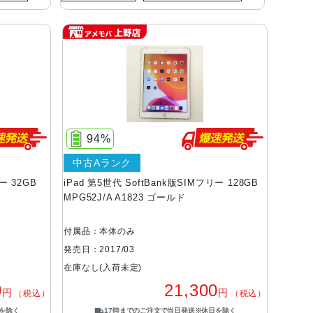
94%
中古Aランク
ー 32GB
iPad 第5世代 SoftBank版SIMフリー 128GB
MPG52J/A A1823 ゴールド
付属品：本体のみ
発売日：2017/03
在庫なし(入荷未定)
0
21,300
円
円
（税込）
（税込）
を除く
17時までのご注文で当日発送※休日を除く