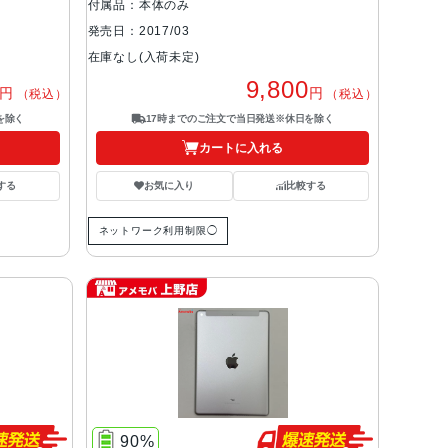
付属品：本体のみ
発売日：2017/03
在庫なし(入荷未定)
9,800
円
円
（税込）
（税込）
を除く
17時までのご注文で当日発送※休日を除く
カートに入れる
する
お気に入り
比較する
ネットワーク利用制限◯
90%