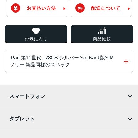
お支払い方法
配送について
お気に入り
商品比較
iPad 第11世代 128GB シルバー SoftBank版SIM
フリー 新品同様のスペック
チップ
A16チップ
スマートフォン
5コアCPU
4コアGPU
iPhone
Galaxy
16コアNeural Engine
タブレット
液晶
Google Pixel
Xperia
iPad
iPad mini
11インチLiquid Retinaディスプレイ