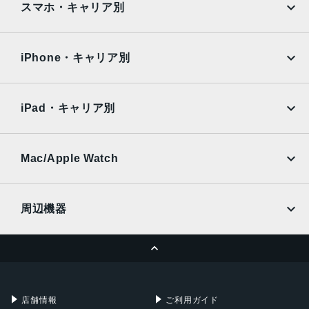
AQUOS
Xiaomi
スマホ・キャリア別
サイズ
iPad Air
iPad Pro
OPPO
Android
248.6mm×179.5mm×7mm
docomo
au
Surface
Galaxy Tab
iPhone・キャリア別
重量
SoftBank
楽天モバイル
Xiaomi Tablet
Wi-Fiモデル：477g
docomo
au
Ymobile
SIMフリー
Wi-Fi + Cellularモデル：481g
iPad・キャリア別
SoftBank
楽天モバイル
カメラ
UQmobile
au
SoftBank
12MP広角カメラ、ƒ/1.8絞り値
Ymobile
SIMフリー
Mac/Apple Watch
最大5倍のデジタルズーム
docomo
Wi-Fi
5枚構成のレンズ
UQmobile
MacBook
MacBook Air
周辺機器
メモリ容量
MacBook Pro
iMac
128GB、256GB、512GB
ページトップへ
Apple Pencil
Keyboard
バッテリー
Mac mini
Mac Studio
充電器
iPadケース
28.93Whリチャージャブルリチウムポリマーバッテリー内
Mac Pro
Apple Watch
蔵
店舗情報
ご利用ガイド