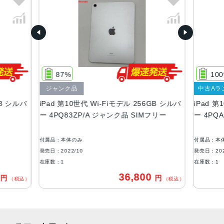
容量
64GB
256GB
重量
Wi-Fiモデル：477g
87%
10
Wi-Fi + Cellularモデル:481g
ジャンク品
中古Aラ
サイズ
GB シルバ
iPad 第10世代 Wi-Fiモデル 256GB シルバ
iPad 第
ー 4PQ83ZP/A ジャンク品 SIMフリー
ー 4PQ
248.6 mm・179.5 mm・ 7 mm
ディスプレイ
付属品：本体のみ
付属品：本
Liquid Retinaディスプレイ
発売日：2022/10
発売日：202
在庫数：1
在庫数：1
IPSテクノロジー搭載10.9インチ（対角）LEDバックライト
Multi-Touchディスプレイ
0
36,800
円
円
（税込）
（税込）
2,360 x 1,640ピクセル解像度、264ppi
True Toneディスプレイ
500ニトの輝度