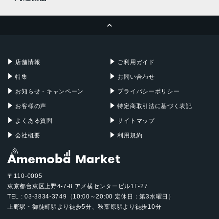
eSIM
MacBook Pro
iMac
センサー
ページトップへ
Apple Pencil
Keyboard
Mac mini
Mac Studio
Touch ID
3軸ジャイロ
充電器
iPadケース
Mac Pro
Apple Watch
加速度センサー
店舗情報
ご利用ガイド
気圧計
特集
お問い合わせ
環境光センサー
お知らせ・キャンペーン
プライバシーポリシー
Touch ID
お客様の声
特定商取引法に基づく表記
iPadのロック解除
よくある質問
サイトマップ
アプリ内での個人データ保護
iTunes Store、App Store、Apple Booksでの購入
会社概要
利用規約
電源とバッテリー
28.6Whリチャージャブルリチウムポリマーバッテリー内蔵
〒110-0005
Wi‑Fiでのインターネット利用、ビデオ再生：最大10時間
東京都台東区上野4-7-8 アメ横センタービル1F-27
電源アダプタ、またはUSB-C経由でコンピュータを使って
TEL : 03-3834-3749（10:00～20:00 定休日：第3水曜日）
充電
上野駅・御徒町駅より徒歩5分、秋葉原駅より徒歩10分
Wi-Fi + Cellularモデル