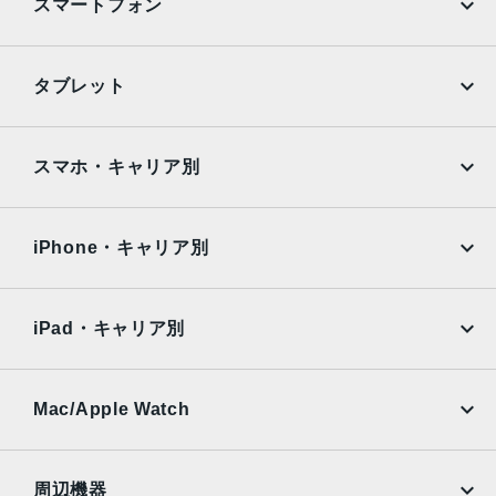
スマートフォン
カメラ
12MP広角カメラ、ƒ/1.8絞り値
最大5倍のデジタルズーム
iPhone
Galaxy
タブレット
5枚構成のレンズ
Google Pixel
Xperia
フロントカメラ
iPad
iPad mini
AQUOS
Xiaomi
スマホ・キャリア別
12MP超広角カメラ（横向き）、122°視野角
ƒ/2.4絞り値
iPad Air
iPad Pro
OPPO
Android
スマートHDR 3
docomo
au
Surface
Galaxy Tab
iPhone・キャリア別
スピーカー
SoftBank
楽天モバイル
Xiaomi Tablet
ステレオスピーカー（横向き）
docomo
au
Ymobile
SIMフリー
iPad・キャリア別
マイク
SoftBank
楽天モバイル
通話、ビデオ撮影、オーディオ録音のためのデュアルマイ
UQmobile
au
SoftBank
ク
Ymobile
SIMフリー
Mac/Apple Watch
SIMカード
docomo
Wi-Fi
UQmobile
nano-SIM
MacBook
MacBook Air
周辺機器