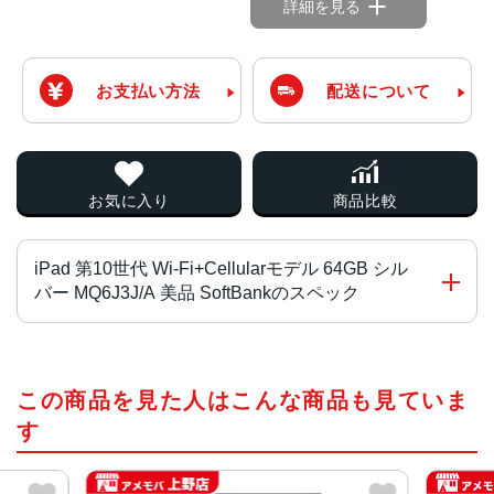
詳細を見る
お支払い方法
配送について
お気に入り
商品比較
iPad 第10世代 Wi-Fi+Cellularモデル 64GB シル
バー MQ6J3J/A 美品 SoftBankのスペック
チップ
この商品を見た人はこんな商品も見ていま
A14 Bionicチップ
6コアCPU
す
4コアのグラフィックス
16コアNeural Engine