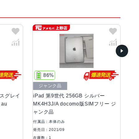
角）LEDバックライトMulti-Touchディスプレ
%
95%
ク品
ジャンク品
第9世代 256GB シルバー
iPad 第9世代 Wi-Fiモデル
J/A docomo版SIMフリー ジ
ルバー MK2L3J/A ジャン
品
体のみ
付属品：本体のみ
1/09
発売日：2021/09
在庫数：1