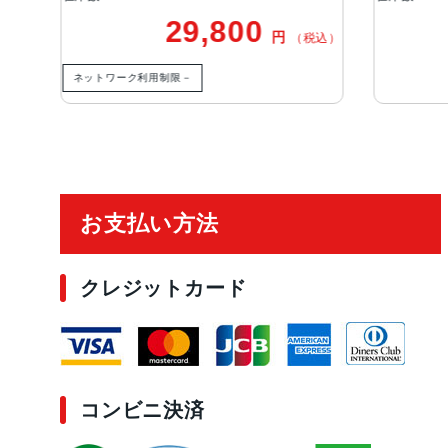
29,800
20,500
円
円
（税込）
（
限－
ご利用ガイド
お支払い方法
クレジットカード
コンビニ決済