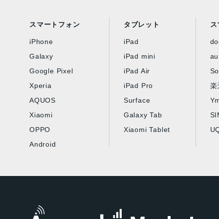
スマートフォン
タブレット
ス
iPhone
iPad
d
Galaxy
iPad mini
au
Google Pixel
iPad Air
So
Xperia
iPad Pro
楽
AQUOS
Surface
Ym
Xiaomi
Galaxy Tab
S
OPPO
Xiaomi Tablet
UQ
Android