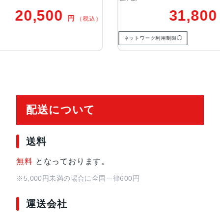
写真のHDR
31,800
円
写真へのジオタグ添付
税込）
（税込）
自動手ぶれ補正
ネットワーク利用制限◯
ネットワー
バーストモード
センサー
Touch ID
3軸ジャイロ
加速度センサー
配送について
気圧計
環境光センサー
送料
バッテリー駆動時
32.4Whリチャージャブルリチウ
無料
となっております。
間
Wi-Fiでのインターネット利用、
電源アダプタ、またはUSB-C経
※5,000円未満の場合に全国一律600円
運送会社
発売日
2021年9月24日