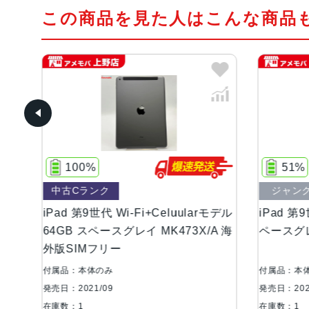
この商品を見た人はこんな商品
51%
ジャンク品
Wi-Fi+Celuularモデル
iPad 第9世代 Wi-Fiモデル 64G
グレイ MK473X/A 海
ペースグレイ MK2K3X/A ジャ
ー
付属品：本体のみ
発売日：2021/09
在庫数：1