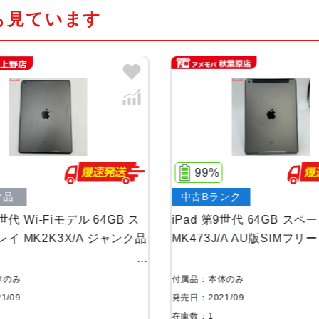
も見ています
カラー
シルバー、スペースグレイ
サイズ・重さ
174.1ｘ250.6ｘ7.5mm・487ｇ
液晶
Retinaディスプレイ
IPSテクノロジー搭載10.2インチ（対
イ
99%
86
ストレージ
64GB、256GB
中古Bランク
ジャン
B ス
iPad 第9世代 64GB スペースグレイ
iPad 
カメラ
8MP広角カメラ
ンク品
MK473J/A AU版SIMフリー au
MK4H3
ƒ/2.4絞り値
ャンク
最大5倍のデジタルズーム
付属品：本体のみ
付属品：本
5枚構成のレンズ
発売日：2021/09
発売日：202
パノラマ（最大43MP）
在庫数：1
在庫数：1