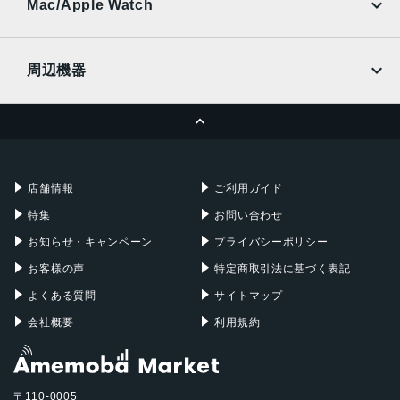
Ymobile
SIMフリー
Mac/Apple Watch
docomo
Wi-Fi
UQmobile
MacBook
MacBook Air
周辺機器
MacBook Pro
iMac
ページトップへ
Apple Pencil
Keyboard
Mac mini
Mac Studio
充電器
iPadケース
Mac Pro
Apple Watch
店舗情報
ご利用ガイド
特集
お問い合わせ
お知らせ・キャンペーン
プライバシーポリシー
お客様の声
特定商取引法に基づく表記
よくある質問
サイトマップ
会社概要
利用規約
〒110-0005