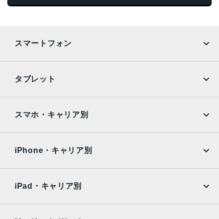
スマートフォン
iPhone
Galaxy
タブレット
Google Pixel
Xperia
iPad
iPad mini
AQUOS
Xiaomi
スマホ・キャリア別
iPad Air
iPad Pro
OPPO
Android
docomo
au
Surface
Galaxy Tab
iPhone・キャリア別
SoftBank
楽天モバイル
Xiaomi Tablet
docomo
au
Ymobile
SIMフリー
iPad・キャリア別
SoftBank
楽天モバイル
UQmobile
au
SoftBank