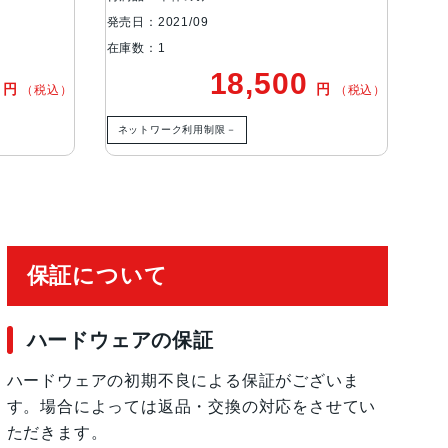
発売日：2021/09
発売日
在庫数：1
在庫
0
18,500
円
円
（税込）
（税込）
ネットワーク利用制限－
ネ
保証について
ハードウェアの保証
ムポリマーバッテリー内蔵
ハードウェアの初期不良による保証がございま
ビデオ再生、オーディオ再生：最大10時間
す。場合によっては返品・交換の対応をさせてい
由でコンピュータを使って充電
ただきます。