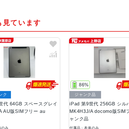
チップ・プロセッ
64ビットアーキテクチャ搭載A13 Bi
サー
Neural Engine
も見ています
カラー
シルバー、スペースグレイ
サイズ・重さ
174.1ｘ250.6ｘ7.5mm・487ｇ
液晶
Retinaディスプレイ
IPSテクノロジー搭載10.2インチ（対
イ
86%
ストレージ
64GB、256GB
ンク
ジャンク品
第9世代 64GB スペースグレイ
iPad 第9世代 256GB シ
カメラ
8MP広角カメラ
/A AU版SIMフリー au
MK4H3J/A docomo版SI
ƒ/2.4絞り値
ャンク品
最大5倍のデジタルズーム
体のみ
付属品：本体のみ