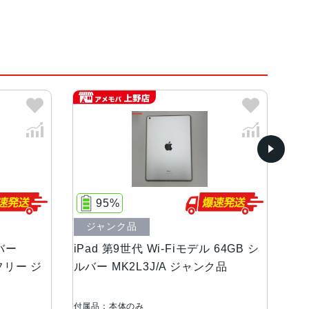
onicチップ
角）LEDバックライトMulti-Touchディスプレ
95%
ジャンク品
ルバー
iPad 第9世代 Wi-Fiモデル 64GB シ
iP
Mフリー ジ
ルバー MK2L3J/A ジャンク品
64
So
付属品：本体のみ
付属