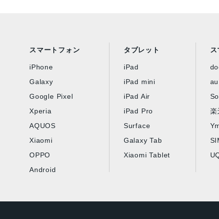
スマートフォン
タブレット
ス
iPhone
iPad
d
Galaxy
iPad mini
au
Google Pixel
iPad Air
So
Xperia
iPad Pro
楽
AQUOS
Surface
Ym
Xiaomi
Galaxy Tab
S
OPPO
Xiaomi Tablet
UQ
Android