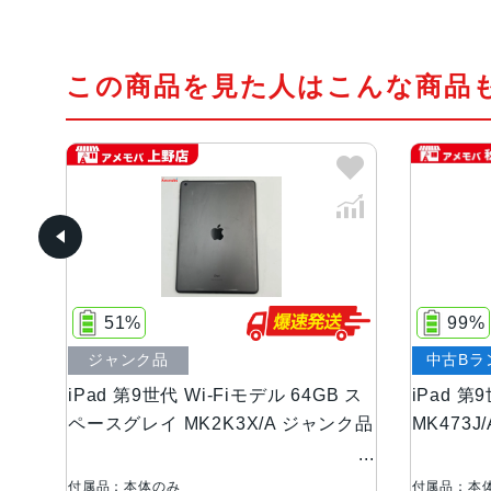
この商品を見た人はこんな商品
51%
99%
ジャンク品
中古Bラ
モデル
iPad 第9世代 Wi-Fiモデル 64GB ス
iPad 
 海
ペースグレイ MK2K3X/A ジャンク品
MK473J
付属品：本体のみ
付属品：本