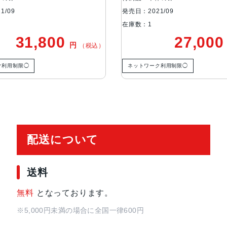
5枚構成のレンズ
1/09
発売日：2021/09
パノラマ（最大43MP）
在庫数：1
写真のHDR
31,800
27,00
円
写真へのジオタグ添付
（税込）
自動手ぶれ補正
ク利用制限◯
ネットワーク利用制限◯
バーストモード
センサー
Touch ID
3軸ジャイロ
加速度センサー
配送について
気圧計
環境光センサー
送料
バッテリー駆動時
32.4Whリチャージャブルリチウ
無料
となっております。
間
Wi-Fiでのインターネット利用、
電源アダプタ、またはUSB-C経
※5,000円未満の場合に全国一律600円