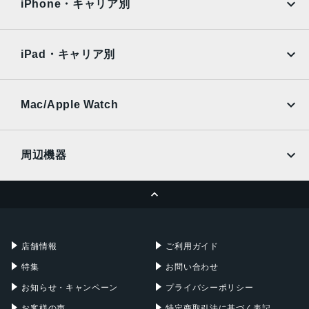
Surface
Galaxy Tab
iPhone・キャリア別
会社概要
利用規約
SoftBank
楽天モバイル
Xiaomi Tablet
買取サイト
修理サイト
docomo
au
Ymobile
SIMフリー
iPad・キャリア別
SoftBank
楽天モバイル
UQmobile
カメラ買取サイト
au
SoftBank
Ymobile
SIMフリー
Mac/Apple Watch
docomo
Wi-Fi
閉じる
UQmobile
MacBook
MacBook Air
周辺機器
MacBook Pro
iMac
ページトップへ
Apple Pencil
Keyboard
Mac mini
Mac Studio
充電器
iPadケース
Mac Pro
Apple Watch
店舗情報
ご利用ガイド
特集
お問い合わせ
お知らせ・キャンペーン
プライバシーポリシー
お客様の声
特定商取引法に基づく表記