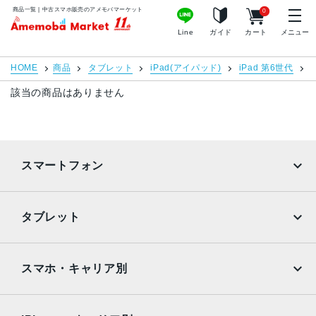
商品一覧 | 中古スマホ販売のアメモバマーケット
0
MacBook Pro
iMac
アメモバマーケット
Line
ガイド
カート
メニュー
Mac mini
Mac Studio
HOME
商品
タブレット
iPad(アイパッド)
iPad 第6世代
i
Mac Pro
Apple Watch
該当の商品はありません
周辺機器
Apple Pencil
Keyboard
スマートフォン
充電器
iPadケース
iPhone
Galaxy
店舗情報
ご利用ガイド
タブレット
Google Pixel
Xperia
特集
お問い合わせ
iPad
iPad mini
お知らせ・キャンペーン
プライバシーポリシー
AQUOS
Xiaomi
スマホ・キャリア別
お客様の声
特定商取引法に基づく表記
iPad Air
iPad Pro
OPPO
Android
よくある質問
サイトマップ
docomo
au