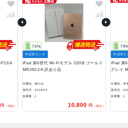
画面解像度
2048x1536
RAM
2GB
74%
79
ストレージ
中古Bランク
中古Bラ
32GB、128GB
P2J/A
iPad 第6世代 Wi-Fiモデル 32GB ゴールド
iPad 第
背面カメラ画素数
MRJN2J/A 訳あり品
グレイ M
800 万画素
付属品：箱のみ
付属品：本
前面カメラ画像数
発売日：2018/03
発売日：201
120 万画素
在庫数：1
在庫数：1
0
10,800
円
円
バッテリー
（税込）
（税込）
8756mAh
セキュア認証