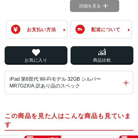
詳細を見る
お支払い方法
配送について
お気に入り
商品比較
iPad 第6世代 Wi-Fiモデル 32GB シルバー
MR7G2X/A 訳あり品のスペック
CPU
この商品を見た人はこんな商品も見ていま
Apple A10
す
画面サイズ
9.7 インチ