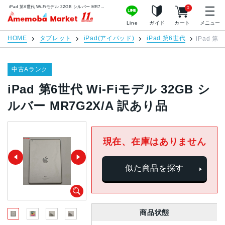
iPad 第6世代 Wi-Fiモデル 32GB シルバー MR7G2X/A 訳あり品 | 中古スマホ販売のアメモバマーケット
0
アメモバマーケット
Line
ガイド
カート
メニュー
HOME
タブレット
iPad(アイパッド)
iPad 第6世代
iPad 第
中古Aランク
iPad 第6世代 Wi-Fiモデル 32GB シ
ルバー MR7G2X/A 訳あり品
現在、在庫はありません
似た商品を探す
商品状態