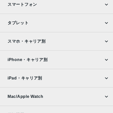
スマートフォン
Touch ID
本体サイズ
iPhone
Galaxy
タブレット
240×169.5×7.5mm
Google Pixel
Xperia
重量
iPad
iPad mini
469g
AQUOS
Xiaomi
スマホ・キャリア別
iPad Air
iPad Pro
カラー
OPPO
Android
docomo
au
ゴールド、スペースグレイ、シルバー
Surface
Galaxy Tab
iPhone・キャリア別
発売日
SoftBank
楽天モバイル
Xiaomi Tablet
docomo
au
2018年3月30日
Ymobile
SIMフリー
iPad・キャリア別
SoftBank
楽天モバイル
UQmobile
au
SoftBank
Ymobile
SIMフリー
Mac/Apple Watch
docomo
Wi-Fi
UQmobile
MacBook
MacBook Air