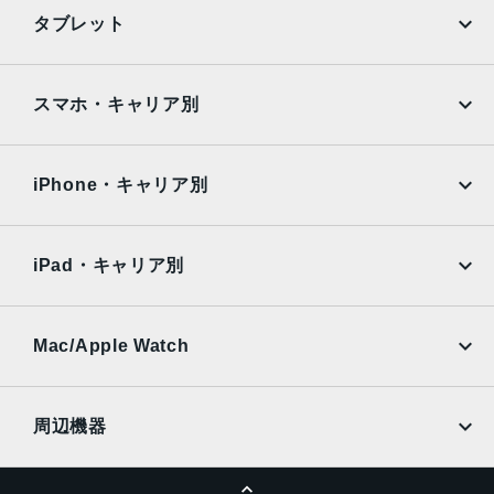
iPhone
Galaxy
タブレット
240×169.5×7.5mm
Google Pixel
Xperia
重量
iPad
iPad mini
469g
AQUOS
Xiaomi
スマホ・キャリア別
iPad Air
iPad Pro
カラー
OPPO
Android
docomo
au
ゴールド、スペースグレイ、シルバー
Surface
Galaxy Tab
iPhone・キャリア別
発売日
SoftBank
楽天モバイル
Xiaomi Tablet
docomo
au
2018年3月30日
Ymobile
SIMフリー
iPad・キャリア別
SoftBank
楽天モバイル
UQmobile
au
SoftBank
Ymobile
SIMフリー
Mac/Apple Watch
docomo
Wi-Fi
UQmobile
MacBook
MacBook Air
周辺機器
MacBook Pro
iMac
ページトップへ
Apple Pencil
Keyboard