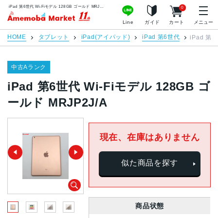
iPad 第6世代 Wi-Fiモデル 128GB ゴールド MRJP2J/A | 中古スマホ販売のアメモバマーケット
0
アメモバマーケット
Line
ガイド
カート
メニュー
HOME
タブレット
iPad(アイパッド)
iPad 第6世代
iPad 第
中古Aランク
iPad 第6世代 Wi-Fiモデル 128GB ゴ
ールド MRJP2J/A
現在、在庫はありません
似た商品を探す
商品状態