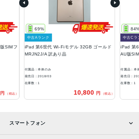
RAM
2GB
69%
84
ストレージ
中古Aランク
中古Cラ
32GB、128GB
AU版SIMフ
iPad 第6世代 Wi-Fiモデル 32GB ゴールド
iPad 第
背面カメラ画素数
MRJN2J/A 訳あり品
AU版SI
800 万画素
付属品：本体のみ
付属品：本
前面カメラ画像数
発売日：2018/03
発売日：201
120 万画素
在庫数：1
在庫数：1
0
10,800
円
円
バッテリー
（税込）
（税込）
8756mAh
セキュア認証
スマートフォン
Touch ID
本体サイズ