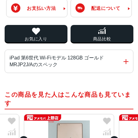
お支払い方法
配送について
お気に入り
商品比較
iPad 第6世代 Wi-Fiモデル 128GB ゴールド
MRJP2J/Aのスペック
CPU
この商品を見た人はこんな商品も見ていま
Apple A10
す
画面サイズ
9.7 インチ
画面解像度
2048x1536