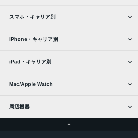
Google Pixel
Xperia
iPad
iPad mini
AQUOS
Xiaomi
スマホ・キャリア別
iPad Air
iPad Pro
OPPO
Android
docomo
au
Surface
Galaxy Tab
iPhone・キャリア別
SoftBank
楽天モバイル
Xiaomi Tablet
docomo
au
Ymobile
SIMフリー
iPad・キャリア別
SoftBank
楽天モバイル
UQmobile
au
SoftBank
Ymobile
SIMフリー
Mac/Apple Watch
docomo
Wi-Fi
UQmobile
MacBook
MacBook Air
周辺機器
MacBook Pro
iMac
ページトップへ
Apple Pencil
Keyboard
Mac mini
Mac Studio
充電器
iPadケース