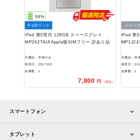
液晶
9.7インチ (250 mm) 4:3 アスペクト比 画面解像度: QXGA
59%
(2048×1536 px) (264 ppi), 4:3 アスペクト比, LEDバック
中古Bランク
ジャン
ライト IPS LCD display
iPad 第5世代 128GB スペースグレイ
iPad 
RAM
MP262TA/A Apple版SIMフリー 訳あり品
MP1J2
2GB
付属品：本体のみ
付属品：本
ストレージ
発売日：2017/03
発売日：201
32G、128GB
在庫数：1
在庫数：1
7,800
円
バッテリー容量
（税込）
約8,756mAh
セキュア認証
スマートフォン
TouchID
発売日
iPhone
Galaxy
タブレット
2017年3月24日