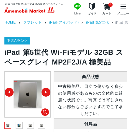
iPad 第5世代 Wi-Fiモデル 32GB スペースグレイ MP2F2J/A 極美品 | 中古スマホ販売のアメモバマーケット
0
アメモバマーケット
Line
ガイド
カート
メニュー
HOME
タブレット
iPad(アイパッド)
iPad 第5世代
iPad 第
中古Aランク
iPad 第5世代 Wi-Fiモデル 32GB ス
ペースグレイ MP2F2J/A 極美品
商品状態
中古極美品、目立つ傷がなく多少
の使用感があるものの全体的に綺
麗な状態です。写真では写しきれ
ない部分もございますのでご了承
ください。
付属品