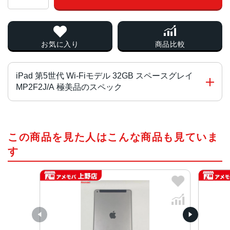
お気に入り
商品比較
iPad 第5世代 Wi-Fiモデル 32GB スペースグレイ
MP2F2J/A 極美品のスペック
チップ・プロセッサー
この商品を見た人はこんな商品も見ていま
Apple A9 system-on-a-chip 2コア 1.85GHz 64ビットア
ーキテクチャ
す
カラー
スペースグレー、シルバー、ゴールド
サイズ
240×169.5×7.5mm