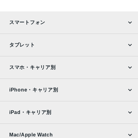
RAM
4GB
ストレージ
スマートフォン
64GB、256GB、512GB
iPhone
Galaxy
セキュア認証
タブレット
Touch ID
Google Pixel
Xperia
iPad
iPad mini
発売日
AQUOS
Xiaomi
スマホ・キャリア別
2017年06月14日
iPad Air
iPad Pro
OPPO
Android
docomo
au
Surface
Galaxy Tab
iPhone・キャリア別
SoftBank
楽天モバイル
Xiaomi Tablet
docomo
au
Ymobile
SIMフリー
iPad・キャリア別
SoftBank
楽天モバイル
UQmobile
au
SoftBank
Ymobile
SIMフリー
Mac/Apple Watch