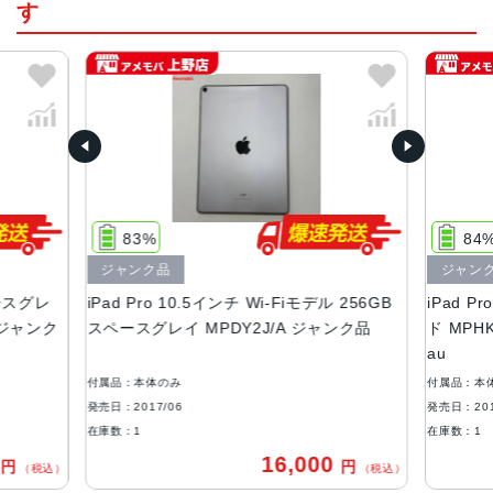
組み込み型M10コプロセッサ
す
カラー
ゴールド、スペースグレイ、シルバー 、ローズゴールド
サイズ
250.6×174.1×6.1mm
液晶
Retinaディスプレイ
83%
84
10.5インチ（対角）LEDバックライトMulti-Touch ディスプ
ジャンク品
ジャン
レイ
ペースグレ
iPad Pro 10.5インチ Wi-Fiモデル 256GB
iPad P
2,224 x 1,668ピクセル解像度、264ppi
ー ジャンク
スペースグレイ MPDY2J/A ジャンク品
ド MPH
ProMotionテクノロジー
au
広色域ディスプレイ（P3）
True Toneディスプレイ
付属品：本体のみ
付属品：本
発売日：2017/06
発売日：201
バッテリー
在庫数：1
在庫数：1
30.4Whリチャージャブルリチウムポリマーバッテリー内蔵
0
16,000
円
円
（税込）
（税込）