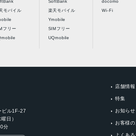
ftBank
SoftBank
docomo
天モバイル
楽天モバイル
Wi-Fi
obile
Ymobile
IMフリー
SIMフリー
mobile
UQmobile
店舗情報
特集
お知らせ
ビル1F-27
第3水曜日）
お客様の
0分
よくある