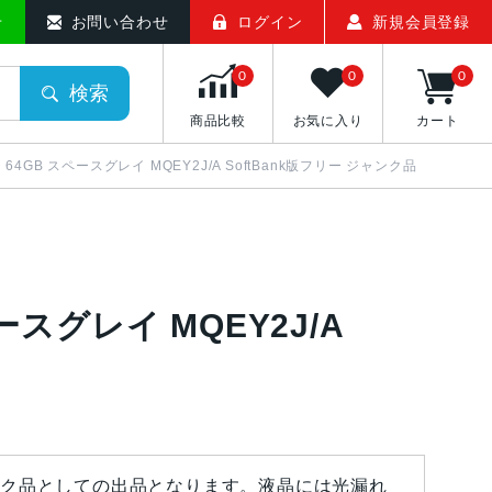
ト
せ
お問い合わせ
ログイン
新規会員登録
0
0
0
検索
商品比較
お気に入り
カート
インチ 64GB スペースグレイ MQEY2J/A SoftBank版フリー ジャンク品
スペースグレイ MQEY2J/A
ク品としての出品となります。液晶には光漏れ