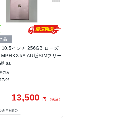
液晶
Retinaディスプレイ
10.5インチ（対角）LEDバックライトM
2,224 x 1,668ピクセル解像度、264
ProMotionテクノロジー
広色域ディスプレイ（P3）
ク品
True Toneディスプレイ
ro 10.5インチ 256GB ローズ
MPHK2J/A AU版SIMフリー
バッテリー
30.4Whリチャージャブルリチウ
品 au
体のみ
RAM
4GB
7/06
ストレージ
64GB、256GB、512GB
13,500
円
（税込）
セキュア認証
Touch ID
ク利用制限◯
発売日
2017年06月14日