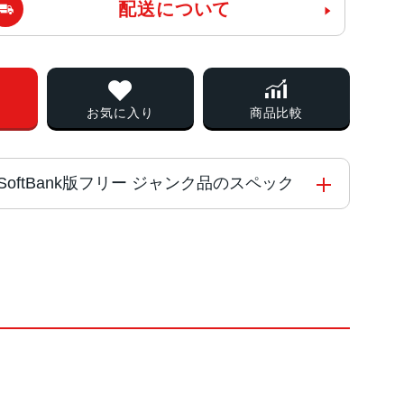
配送について
お気に入り
商品比較
J/A SoftBank版フリー ジャンク品のスペック
usionチップ
ー 、ローズゴールド