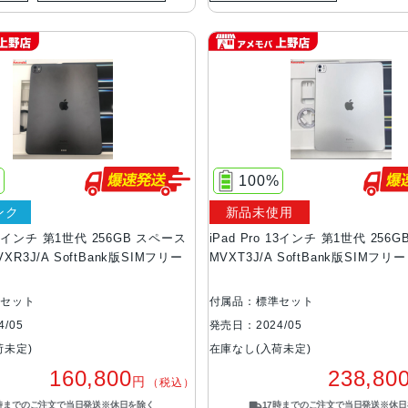
%
100%
ンク
新品未使用
 13インチ 第1世代 256GB スペース
iPad Pro 13インチ 第1世代 256
XR3J/A SoftBank版SIMフリー
MVXT3J/A SoftBank版SIMフ
準セット
付属品：標準セット
/05
発売日：2024/05
荷未定)
在庫なし(入荷未定)
160,800
238,80
円
（税込）
7時までのご注文で当日発送※休日を除く
17時までのご注文で当日発送※休日