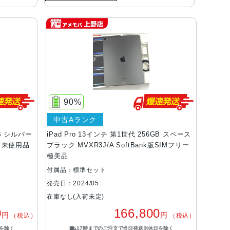
90%
中古Aランク
GB シルバー
iPad Pro 13インチ 第1世代 256GB スペース
リー 未使用品
ブラック MVXR3J/A SoftBank版SIMフリー
極美品
付属品：標準セット
発売日：2024/05
在庫なし(入荷未定)
0
166,800
円
円
（税込）
（税込）
を除く
17時までのご注文で当日発送※休日を除く