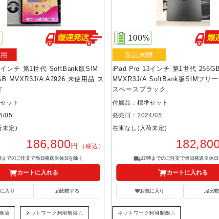
%
100%
使用
新品同様
 13インチ 第1世代 SoftBank版SIM
iPad Pro 13インチ 第1世代 256G
B MVXR3J/A A2926 未使用品 ス
MVXR3J/A SoftBank版SIMフ
イ
スペースブラック
準セット
付属品：標準セット
/05
発売日：2024/05
荷未定)
在庫なし(入荷未定)
186,800
182,80
円
（税込）
7時までのご注文で当日発送※休日を除く
17時までのご注文で当日発送※休日
カートに入れる
カートに入れる
気に入り
比較する
お気に入り
比較
解除済
ネットワーク利用制限△
ネットワーク利用制限△