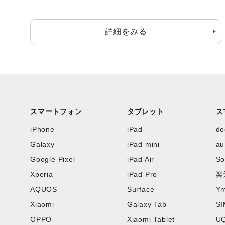
詳細をみる
スマートフォン
タブレット
ス
iPhone
iPad
d
Galaxy
iPad mini
au
Google Pixel
iPad Air
So
Xperia
iPad Pro
楽
AQUOS
Surface
Ym
Xiaomi
Galaxy Tab
S
OPPO
Xiaomi Tablet
UQ