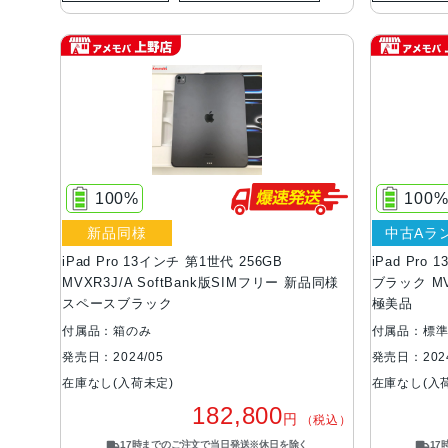
100%
100
新品同様
中古Aラ
iPad Pro 13インチ 第1世代 256GB
iPad Pro
MVXR3J/A SoftBank版SIMフリー 新品同様
ブラック MV
スペースブラック
極美品
付属品：箱のみ
付属品：標
発売日：2024/05
発売日：2024
在庫なし(入荷未定)
在庫なし(入
182,800
円
（税込）
17時までのご注文で当日発送※休日を除く
1