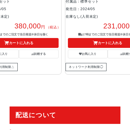
セット
付属品：標準セット
/05
発売日：2024/05
未定)
在庫なし(入荷未定)
380,000
231,000
円
（税込）
時までのご注文で当日発送※休日を除く
17時までのご注文で当日発送※休日
カートに入れる
カートに入れる
に入り
比較する
お気に入り
比較
利用制限△
ネットワーク利用制限◯
配送について