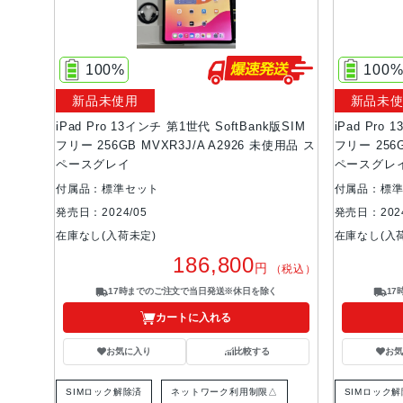
100%
100
新品未使用
新品未
iPad Pro 13インチ 第1世代 SoftBank版SIM
iPad Pro
フリー 256GB MVXR3J/A A2926 未使用品 ス
フリー 256G
ペースグレイ
ペースグレ
付属品：標準セット
付属品：標
発売日：2024/05
発売日：2024
在庫なし(入荷未定)
在庫なし(入
186,800
円
（税込）
17時までのご注文で当日発送※休日を除く
1
カートに入れる
お気に入り
比較する
お
SIMロック解除済
ネットワーク利用制限△
SIMロック