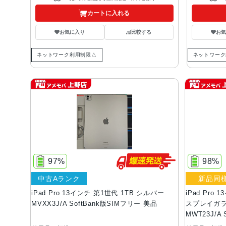
カートに入れる
お気に入り
比較する
お
ネットワーク利用制限△
ネットワーク
97%
98%
中古Aランク
新品同
iPad Pro 13インチ 第1世代 1TB シルバー
iPad Pro 
MVXX3J/A SoftBank版SIMフリー 美品
スプレイガラ
MWT23J/A