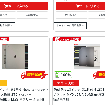
カートに入れる
カートに入れる
気に入り
比較する
お気に入り
比較
利用制限△
ネットワーク利用制限△
100%
様
新品未使用
13インチ 第1世代 Nano-textureディ
iPad Pro 13インチ 第1世代 512
ス搭載 2TB シルバー
ブラック MVXU3J/A SoftBank版
 SoftBank版SIMフリー 新品同様
新品未使用