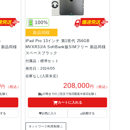
100%
新品同様
B
iPad Pro 13インチ 第1世代 256GB
リー 新品同様
MVXR3J/A SoftBank版SIMフリー 新品同様
スペースブラック
付属品：標準セット
発売日：2024/05
在庫なし(入荷未定)
0
208,000
円
円
（税込）
（税込）
を除く
17時までのご注文で当日発送※休日を除く
カートに入れる
する
お気に入り
比較する
ネットワーク利用制限△