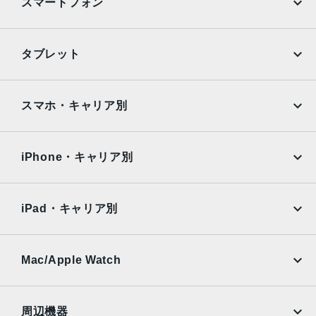
スマートフォン
カメラ
1200万画素
iPhone
Galaxy
タブレット
生体認証
Google Pixel
Xperia
顔認証
iPad
iPad mini
AQUOS
Xiaomi
スマホ・キャリア別
発売日
iPad Air
iPad Pro
OPPO
Android
2021年 5月21日
docomo
au
Surface
Galaxy Tab
iPhone・キャリア別
SoftBank
楽天モバイル
Xiaomi Tablet
docomo
au
Ymobile
SIMフリー
iPad・キャリア別
SoftBank
楽天モバイル
UQmobile
au
SoftBank
Ymobile
SIMフリー
Mac/Apple Watch
docomo
Wi-Fi
UQmobile
MacBook
MacBook Air
周辺機器