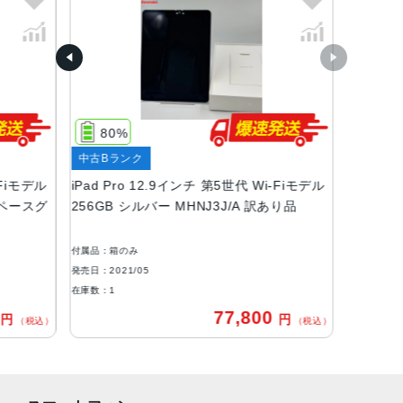
サイズ
280.6 x 214.9 x 6.4mm
重量
Wi-Fiモデル：682 g
Wi-Fi + Cellularモデル：684 g
80%
液晶
中古Bランク
-Fiモデル
iPad Pro 12.9インチ 第5世代 Wi-Fiモデル
12.9インチLiquid Retina XDRディスプレイ
スペースグ
256GB シルバー MHNJ3J/A 訳あり品
バッテリー
40.88Whリチャージャブルリチウムポリマーバッテリー内
付属品：箱のみ
蔵
発売日：2021/05
在庫数：1
RAM
0
77,800
円
円
（税込）
（税込）
8GB、16GB
ストレージ
128GB、256GB、512GB、1TB、2TB