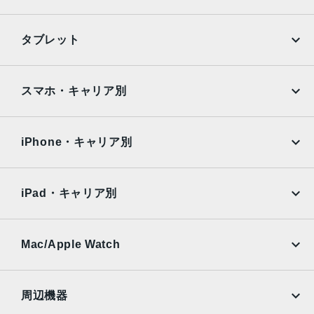
カメラ
1200万画素
iPhone
Galaxy
タブレット
生体認証
Google Pixel
Xperia
顔認証
iPad
iPad mini
AQUOS
Xiaomi
スマホ・キャリア別
発売日
iPad Air
iPad Pro
OPPO
Android
2021年 5月21日
docomo
au
Surface
Galaxy Tab
iPhone・キャリア別
SoftBank
楽天モバイル
Xiaomi Tablet
docomo
au
Ymobile
SIMフリー
iPad・キャリア別
SoftBank
楽天モバイル
UQmobile
au
SoftBank
Ymobile
SIMフリー
Mac/Apple Watch
docomo
Wi-Fi
UQmobile
MacBook
MacBook Air
周辺機器