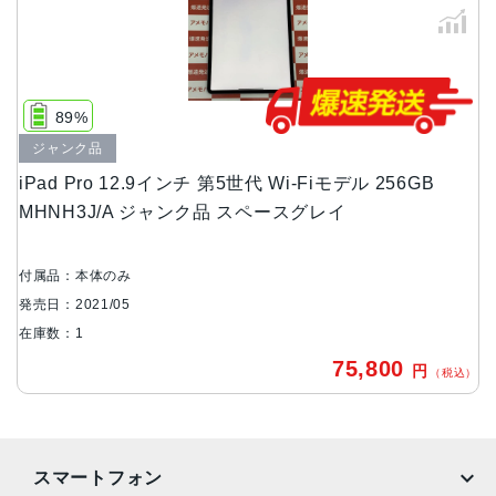
サイズ
280.6 x 214.9 x 6.4mm
重量
Wi-Fiモデル：682 g
89%
Wi-Fi + Cellularモデル：684 g
ジャンク品
液晶
iPad Pro 12.9インチ 第5世代 Wi-Fiモデル 256GB
MHNH3J/A ジャンク品 スペースグレイ
12.9インチLiquid Retina XDRディスプレイ
バッテリー
付属品：本体のみ
40.88Whリチャージャブルリチウムポリマーバッテリー内
発売日：2021/05
蔵
在庫数：1
RAM
75,800
円
（税込）
8GB、16GB
ストレージ
128GB、256GB、512GB、1TB、2TB
スマートフォン