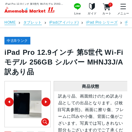
iPad Pro 12.9インチ 第5世代 Wi-Fiモデル 256GB シルバー MHNJ3J/A 訳あり品 | 中古スマホ販売のアメモバマーケット
0
アメモバマーケット
Line
ガイド
カート
メニュー
HOME
タブレット
iPad(アイパッド)
iPad Pro シリーズ
iPa
中古Bランク
iPad Pro 12.9インチ 第5世代 Wi-Fi
モデル 256GB シルバー MHNJ3J/A
訳あり品
商品状態
訳あり品、画面焼けのため訳あり
品としての出品となります。(2枚
目写真参照)。画面に擦り傷、フレ
ームに凹みや小傷、背面に傷がご
ざいます。写真では写しきれない
部分もございますのでご了承くだ