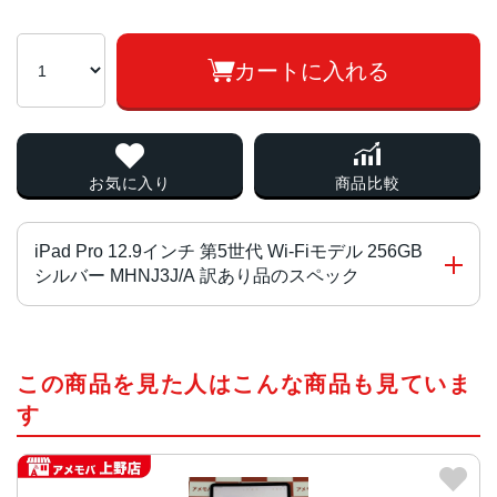
カートに入れる
お気に入り
商品比較
iPad Pro 12.9インチ 第5世代 Wi-Fiモデル 256GB
シルバー MHNJ3J/A 訳あり品のスペック
チップ・プロセッサー
この商品を見た人はこんな商品も見ていま
Apple M1 オクタコア
す
カラー
シルバー、スペースグレイ