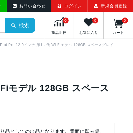
ト
せ
お問い合わせ
ログイン
新規会員登録
0
0
0
検索
商品比較
お気に入り
カート
iPad Pro 12.9インチ 第1世代 Wi-Fiモデル 128GB スペースグレイ ML0N2J
Wi-Fiモデル 128GB スペース
り品としての出品となります。背面に凹み傷、