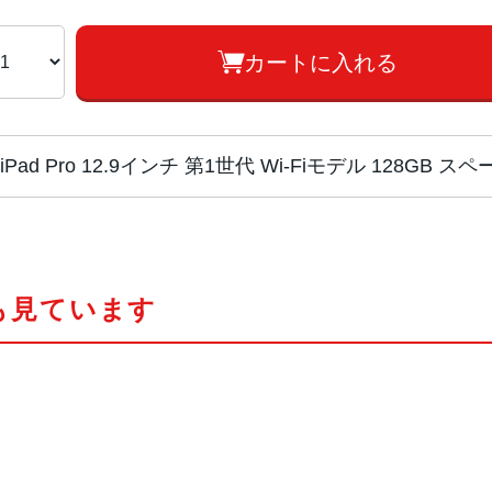
カートに入れる
iPad Pro 12.9インチ 第1世代 Wi-Fiモデル 128GB
チップ・プロセッ
64ビットアーキテクチャ搭載A9X
サー
も見ています
組み込み型M9コプロセッサ
カラー
ゴールド、スペースグレイ、シルバ
サイズ
305.7×220.6×6.9mm