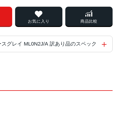
お気に入り
商品比較
 スペースグレイ ML0N2J/A 訳あり品のスペック
チップ
ー