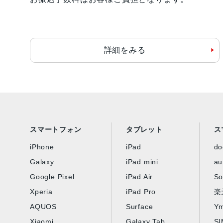
詳細をみる
スマートフォン
タブレット
ス
iPhone
iPad
d
Galaxy
iPad mini
au
Google Pixel
iPad Air
So
Xperia
iPad Pro
楽
AQUOS
Surface
Ym
Xiaomi
Galaxy Tab
S