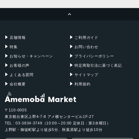
RAM
MacBook Pro
iMac
ページトップへ
Apple Pencil
Keyboard
2GB
Mac mini
Mac Studio
ストレージ
充電器
iPadケース
Mac Pro
Apple Watch
64GB、256GB、512GB
店舗情報
ご利用ガイド
セキュア認証
特集
お問い合わせ
お知らせ・キャンペーン
プライバシーポリシー
Touch ID
お客様の声
特定商取引法に基づく表記
発売日
よくある質問
サイトマップ
2017年06月13日
会社概要
利用規約
〒110-0005
東京都台東区上野4-7-8 アメ横センタービル1F-27
TEL : 03-3834-3749（10:00～20:00 定休日：第3水曜日）
上野駅・御徒町駅より徒歩5分、秋葉原駅より徒歩10分