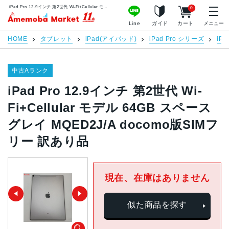
iPad Pro 12.9インチ 第2世代 Wi-Fi+Cellular モデル 64GB スペースグレイ MQED2J/A docomo版SIMフリー 訳あり品 | 中古スマホ販売のアメモバマーケット
0
アメモバマーケット
Line
ガイド
カート
メニュー
HOME
タブレット
iPad(アイパッド)
iPad Pro シリーズ
iPa
中古Aランク
iPad Pro 12.9インチ 第2世代 Wi-
Fi+Cellular モデル 64GB スペース
グレイ MQED2J/A docomo版SIMフ
リー 訳あり品
現在、在庫はありません
似た商品を探す