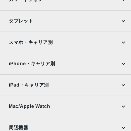
組み込み型M10コプロセッサ
カラー
iPhone
Galaxy
タブレット
ゴールド、スペースグレイ、シルバー
Google Pixel
Xperia
サイズ
iPad
iPad mini
AQUOS
Xiaomi
スマホ・キャリア別
305.7×220.6×6.9mm
iPad Air
iPad Pro
OPPO
Android
液晶
docomo
au
Surface
Galaxy Tab
iPhone・キャリア別
Retinaディスプレイ
12.9インチ（対角）LEDバックライトMulti-Touchディスプ
SoftBank
楽天モバイル
Xiaomi Tablet
レイ
docomo
au
Ymobile
SIMフリー
2,732 x 2,048ピクセル解像度、264ppi
iPad・キャリア別
ProMotionテクノロジー
SoftBank
楽天モバイル
UQmobile
広色域ディスプレイ（P3）
au
SoftBank
True Toneディスプレイ
Ymobile
SIMフリー
Mac/Apple Watch
docomo
Wi-Fi
バッテリー
UQmobile
MacBook
MacBook Air
41Whリチャージャブルリチウムポリマーバッテリー内蔵
周辺機器