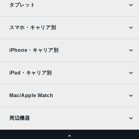
iPhone
Galaxy
タブレット
ゴールド、スペースグレイ、シルバー
Google Pixel
Xperia
サイズ
iPad
iPad mini
AQUOS
Xiaomi
スマホ・キャリア別
305.7×220.6×6.9mm
iPad Air
iPad Pro
OPPO
Android
液晶
docomo
au
Surface
Galaxy Tab
iPhone・キャリア別
Retinaディスプレイ
12.9インチ（対角）LEDバックライトMulti-Touchディスプ
SoftBank
楽天モバイル
Xiaomi Tablet
レイ
docomo
au
Ymobile
SIMフリー
2,732 x 2,048ピクセル解像度、264ppi
iPad・キャリア別
ProMotionテクノロジー
SoftBank
楽天モバイル
UQmobile
広色域ディスプレイ（P3）
au
SoftBank
True Toneディスプレイ
Ymobile
SIMフリー
Mac/Apple Watch
docomo
Wi-Fi
バッテリー
UQmobile
MacBook
MacBook Air
41Whリチャージャブルリチウムポリマーバッテリー内蔵
周辺機器
RAM
MacBook Pro
iMac
ページトップへ
Apple Pencil
Keyboard
2GB