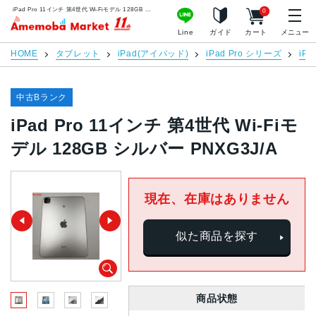
iPad Pro 11インチ 第4世代 Wi-Fiモデル 128GB シルバー PNXG3J/A | 中古スマホ販売のアメモバマーケット
0
アメモバマーケット
Line
ガイド
カート
メニュー
HOME
タブレット
iPad(アイパッド)
iPad Pro シリーズ
iPa
中古Bランク
iPad Pro 11インチ 第4世代 Wi-Fiモ
デル 128GB シルバー PNXG3J/A
現在、在庫はありません
似た商品を探す
商品状態