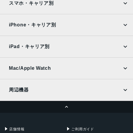
AQUOS
Xiaomi
スマホ・キャリア別
128GB,256GB,512GB,1TB,2TB
iPad Air
iPad Pro
OPPO
Android
RAM
docomo
au
Surface
Galaxy Tab
iPhone・キャリア別
8GB RAM：128GB、256GB、512GBストレージ搭載モデ
ル
SoftBank
楽天モバイル
Xiaomi Tablet
16GB RAM：1TBまたは2TBストレージ搭載モデル
docomo
au
Ymobile
SIMフリー
iPad・キャリア別
重量
SoftBank
楽天モバイル
UQmobile
Wi-Fiモデル 466 g Wi-Fi + Cellularモデル 468 g
au
SoftBank
Ymobile
SIMフリー
Mac/Apple Watch
サイズ
docomo
Wi-Fi
247.6 mm・178.5 mm・5.9 mm
UQmobile
MacBook
MacBook Air
周辺機器
ディスプレイ
MacBook Pro
iMac
Liquid Retinaディスプレイ
ページトップへ
Apple Pencil
Keyboard
IPSテクノロジー搭載11インチ（対角）LEDバックライトM
Mac mini
Mac Studio
ulti-Touchディスプレイ
充電器
iPadケース
2,388 x 1,668ピクセル解像度、264ppi
Mac Pro
Apple Watch
店舗情報
ご利用ガイド
カメラ