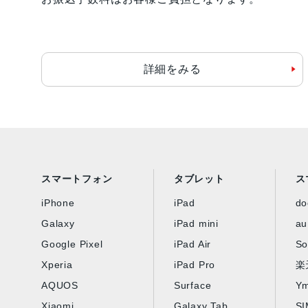
詳細をみる
スマートフォン
タブレット
ス
iPhone
iPad
d
Galaxy
iPad mini
au
Google Pixel
iPad Air
So
Xperia
iPad Pro
楽
AQUOS
Surface
Ym
Xiaomi
Galaxy Tab
S