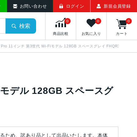
せ
お問い合わせ
ログイン
新規会員登録
0
0
0
検索
商品比較
お気に入り
カート
d Pro 11インチ 第3世代 Wi-Fiモデル 128GB スペースグレイ FHQR3J/A 訳
-Fiモデル 128GB スペースグ
るため、訳あり品として出品いたします。本体