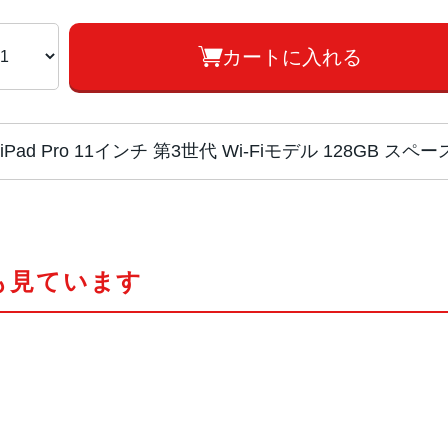
カートに入れる
iPad Pro 11インチ 第3世代 Wi-Fiモデル 128GB 
チップ・プロセッ
Apple M1 オクタコア
サー
も見ています
カラー
シルバー、スペースグレイ
サイズ
247.6 x 178.5 x 5.9mm
重量
Wi-Fiモデル：466 g