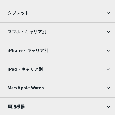
セキュア認証
iPhone
Galaxy
FACE ID
タブレット
発売日
Google Pixel
Xperia
2020年3月25日
iPad
iPad mini
AQUOS
Xiaomi
スマホ・キャリア別
iPad Air
iPad Pro
OPPO
Android
docomo
au
Surface
Galaxy Tab
iPhone・キャリア別
SoftBank
楽天モバイル
Xiaomi Tablet
docomo
au
Ymobile
SIMフリー
iPad・キャリア別
SoftBank
楽天モバイル
UQmobile
au
SoftBank
Ymobile
SIMフリー
Mac/Apple Watch
docomo
Wi-Fi
UQmobile
MacBook
MacBook Air
周辺機器
MacBook Pro
iMac