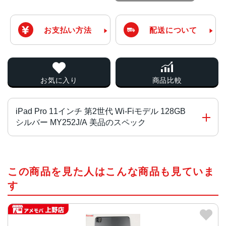
お支払い方法
配送について
お気に入り
商品比較
iPad Pro 11インチ 第2世代 Wi-Fiモデル 128GB
シルバー MY252J/A 美品のスペック
チップ・プロセッサー
この商品を見た人はこんな商品も見ていま
A12Z Bionic+M12コプロセッサー
す
カラー
スペースグレイ、シルバー
サイズ