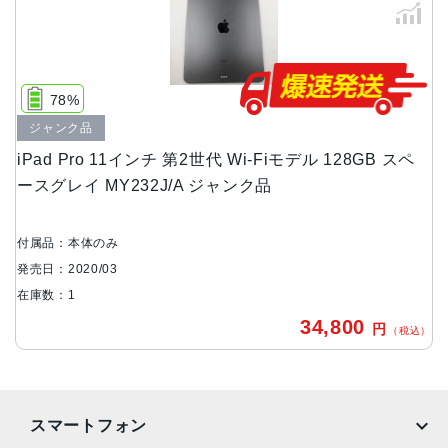
247.6 x 178.5 x 5.9mm
液晶
11インチ Liquid Retina ProMotionテクノロジー 広色域デ
78%
ィスプレイ（P3） True Toneディスプレイ 耐指紋性撥油コ
ジャンク品
ーティング フルラミネーションディスプレイ 反射防止コー
iPad Pro 11インチ 第2世代 Wi-Fiモデル 128GB スペ
ティング 1.8%の反射率 600ニトの輝度
ースグレイ MY232J/A ジャンク品
バッテリー
28.65Wh リチウムポリマー
付属品：本体のみ
Wi‑Fi接続最大10時間、
発売日：2020/03
セルラー接続時最大9時間
在庫数：1
RAM
34,800
円
（税込）
6GB
ストレージ
128GB、256GB、512GB、1TB
スマートフォン